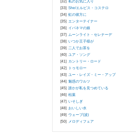
[32]
私のお気に入り
[33]
She/
エルビス・コステロ
[34]
虹の彼方に
[35]
エンターテイナー
[36]
イパネマの娘
[37]
ムーンライト・セレナーデ
[38]
いつか王子様が
[39]
二人でお茶を
[40]
ユア・ソング
[41]
カントリー・ロード
[42]
トゥモロー
[43]
ユー・レイズ・ミー・アップ
[44]
魅惑のワルツ
[45]
誰かが私を見つめている
[46]
枯葉
[47]
いそしぎ
[48]
おいしい水
[49]
ウェーブ(波)
[50]
メロディフェア