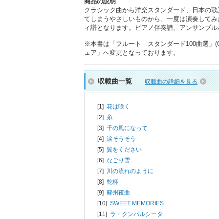
商品の説明
クラシック曲から洋楽スタンダード、日本の歌
てしまうやさしいものから、一度は演奏してみ
ィ譜となります。ピアノ伴奏譜、アンサンブル
※本書は「フルート スタンダード100曲選」(
ェア」へ変更となっております。
収載曲一覧
収載曲の詳細を見る
[1]
花は咲く
[2]
糸
[3]
千の風になって
[4]
涙そうそう
[5]
翼をください
[6]
なごり雪
[7]
川の流れのように
[8]
乾杯
[9]
蘇州夜曲
[10]
SWEET MEMORIES
[11]
ラ・クンパルシータ