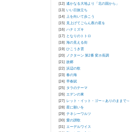
[12]
遙かなる大地より「北の国から」
[13]
いい日旅立ち
[14]
上を向いて歩こう
[15]
見上げてごらん夜の星を
[16]
ハナミズキ
[17]
となりのトトロ
[18]
海の見える街
[19]
ひこうき雲
[20]
ノクターン 第2番 変ホ長調
[21]
故郷
[22]
浜辺の歌
[23]
春の海
[24]
早春賦
[25]
タラのテーマ
[26]
エデンの東
[27]
レット・イット・ゴー～ありのままで～
[28]
星に願いを
[29]
テネシーワルツ
[30]
愛の讃歌
[31]
エーデルワイス