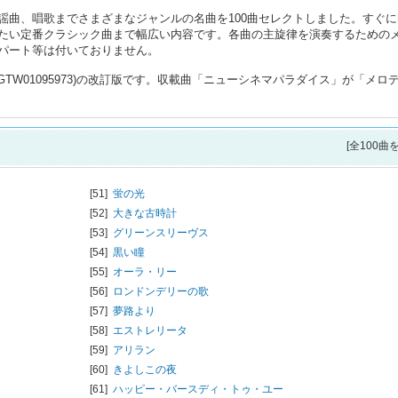
謡曲、唱歌までさまざまなジャンルの名曲を100曲セレクトしました。すぐに
たい定番クラシック曲まで幅広い内容です。各曲の主旋律を演奏するための
パート等は付いておりません。
GTW01095973)の改訂版です。収載曲「ニューシネマパラダイス」が「メロ
[全100曲
[51]
蛍の光
[52]
大きな古時計
[53]
グリーンスリーヴス
[54]
黒い瞳
[55]
オーラ・リー
[56]
ロンドンデリーの歌
[57]
夢路より
[58]
エストレリータ
[59]
アリラン
[60]
きよしこの夜
[61]
ハッピー・バースディ・トゥ・ユー