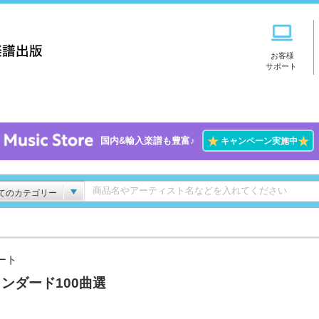
お客様
サポート
★
★
国内&輸入楽譜も豊富♪
キャンペーン実施中
てのカテゴリー
ート
ンダード100曲選