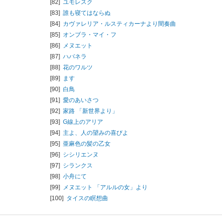
[82]
ユモレスク
[83]
誰も寝てはならぬ
[84]
カヴァレリア・ルスティカーナより間奏曲
[85]
オンブラ・マイ・フ
[86]
メヌエット
[87]
ハバネラ
[88]
花のワルツ
[89]
ます
[90]
白鳥
[91]
愛のあいさつ
[92]
家路 「新世界より」
[93]
G線上のアリア
[94]
主よ、人の望みの喜びよ
[95]
亜麻色の髪の乙女
[96]
シシリエンヌ
[97]
シランクス
[98]
小舟にて
[99]
メヌエット 「アルルの女」より
[100]
タイスの瞑想曲