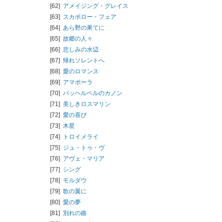
[62]
アメイジング・グレイス
[63]
スカボロー・フェア
[64]
あら野の果てに
[65]
故郷の人々
[66]
悲しみの水辺
[67]
帰れソレントへ
[68]
愛のロマンス
[69]
アマポーラ
[70]
パッヘルベルのカノン
[71]
美しきロスマリン
[72]
愛の喜び
[73]
木星
[74]
トロイメライ
[75]
ジュ・トゥ・ヴ
[76]
アヴェ・マリア
[77]
シング
[78]
モルダウ
[79]
歌の翼に
[80]
愛の夢
[81]
別れの曲