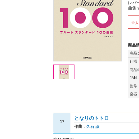
レパ
曲集
※大
商品
商品
仕様
商品
JAN
監修
楽器
となりのトトロ
17
作曲：
久石 譲