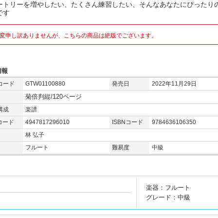
ートリーを増やしたい、たくさん練習したい、そんなあなたにぴったりの
です
変申し訳ありませんが、こちらの商品は絶版でございます。
情報
コード
GTW01100880
発売日
2022年11月29日
菊倍判縦/120ページ
構成
楽譜
コード
4947817296010
ISBNコード
9784636106350
林 弘子
フルート
難易度
中級
楽器：フルート
グレード：中級