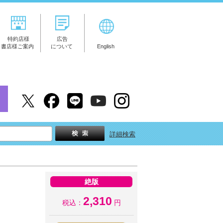
特約店様
広告
書店様ご案内
について
English
詳細検索
絶版
2,310
税込：
円