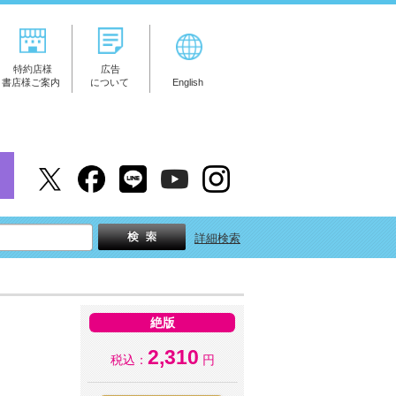
特約店様
広告
書店様ご案内
について
English
詳細検索
絶版
2,310
税込：
円