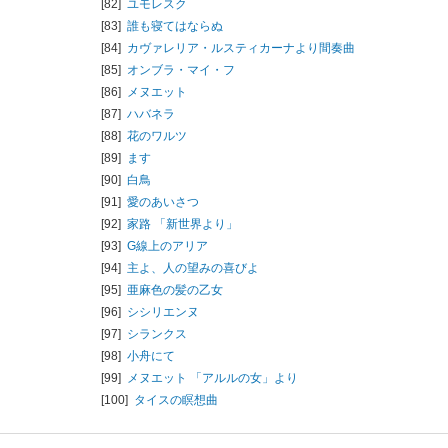
[82]
ユモレスク
[83]
誰も寝てはならぬ
[84]
カヴァレリア・ルスティカーナより間奏曲
[85]
オンブラ・マイ・フ
[86]
メヌエット
[87]
ハバネラ
[88]
花のワルツ
[89]
ます
[90]
白鳥
[91]
愛のあいさつ
[92]
家路 「新世界より」
[93]
G線上のアリア
[94]
主よ、人の望みの喜びよ
[95]
亜麻色の髪の乙女
[96]
シシリエンヌ
[97]
シランクス
[98]
小舟にて
[99]
メヌエット 「アルルの女」より
[100]
タイスの瞑想曲