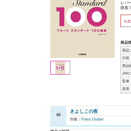
レパ
曲集
※大
商品
商品
仕様
商品
JAN
監修
楽器
きよしこの夜
60
作曲：
Franz Gruber