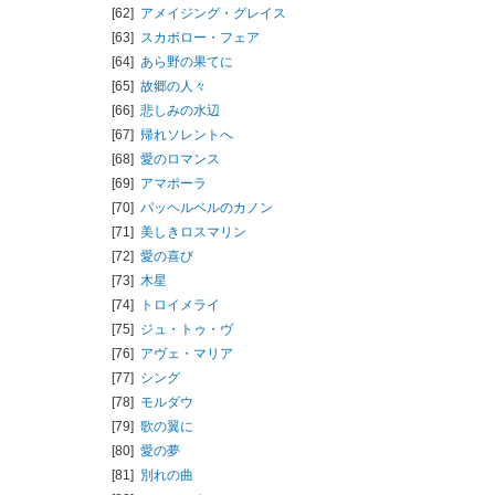
[62]
アメイジング・グレイス
[63]
スカボロー・フェア
[64]
あら野の果てに
[65]
故郷の人々
[66]
悲しみの水辺
[67]
帰れソレントへ
[68]
愛のロマンス
[69]
アマポーラ
[70]
パッヘルベルのカノン
[71]
美しきロスマリン
[72]
愛の喜び
[73]
木星
[74]
トロイメライ
[75]
ジュ・トゥ・ヴ
[76]
アヴェ・マリア
[77]
シング
[78]
モルダウ
[79]
歌の翼に
[80]
愛の夢
[81]
別れの曲