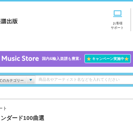
お客様
サポート
★
★
国内&輸入楽譜も豊富♪
キャンペーン実施中
てのカテゴリー
ート
ンダード100曲選