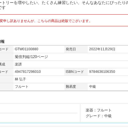
ートリーを増やしたい、たくさん練習したい、そんなあなたにぴったりの
です
変申し訳ありませんが、こちらの商品は絶版でございます。
情報
コード
GTW01100880
発売日
2022年11月29日
菊倍判縦/120ページ
構成
楽譜
コード
4947817296010
ISBNコード
9784636106350
林 弘子
フルート
難易度
中級
楽器：フルート
グレード：中級