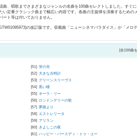
謡曲、唱歌までさまざまなジャンルの名曲を100曲セレクトしました。すぐに
たい定番クラシック曲まで幅広い内容です。各曲の主旋律を演奏するための
パート等は付いておりません。
GTW01095973)の改訂版です。収載曲「ニューシネマパラダイス」が「メロ
[全100曲
[51]
蛍の光
[52]
大きな古時計
[53]
グリーンスリーヴス
[54]
黒い瞳
[55]
オーラ・リー
[56]
ロンドンデリーの歌
[57]
夢路より
[58]
エストレリータ
[59]
アリラン
[60]
きよしこの夜
[61]
ハッピー・バースディ・トゥ・ユー