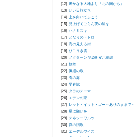
[12]
遙かなる大地より「北の国から」
[13]
いい日旅立ち
[14]
上を向いて歩こう
[15]
見上げてごらん夜の星を
[16]
ハナミズキ
[17]
となりのトトロ
[18]
海の見える街
[19]
ひこうき雲
[20]
ノクターン 第2番 変ホ長調
[21]
故郷
[22]
浜辺の歌
[23]
春の海
[24]
早春賦
[25]
タラのテーマ
[26]
エデンの東
[27]
レット・イット・ゴー～ありのままで～
[28]
星に願いを
[29]
テネシーワルツ
[30]
愛の讃歌
[31]
エーデルワイス