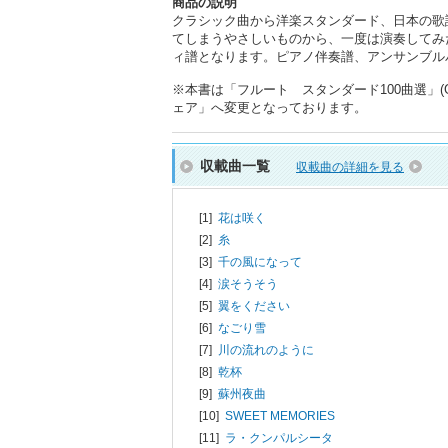
商品の説明
クラシック曲から洋楽スタンダード、日本の歌
てしまうやさしいものから、一度は演奏してみ
ィ譜となります。ピアノ伴奏譜、アンサンブル
※本書は「フルート スタンダード100曲選」(
ェア」へ変更となっております。
収載曲一覧
収載曲の詳細を見る
[1]
花は咲く
[2]
糸
[3]
千の風になって
[4]
涙そうそう
[5]
翼をください
[6]
なごり雪
[7]
川の流れのように
[8]
乾杯
[9]
蘇州夜曲
[10]
SWEET MEMORIES
[11]
ラ・クンパルシータ