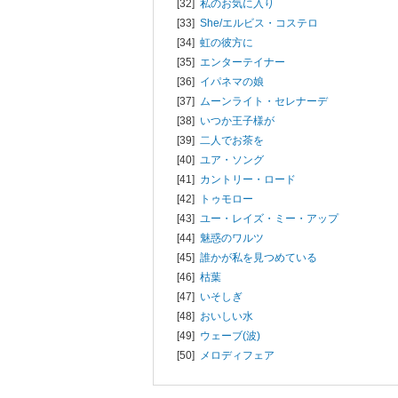
[32]
私のお気に入り
[33]
She/
エルビス・コステロ
[34]
虹の彼方に
[35]
エンターテイナー
[36]
イパネマの娘
[37]
ムーンライト・セレナーデ
[38]
いつか王子様が
[39]
二人でお茶を
[40]
ユア・ソング
[41]
カントリー・ロード
[42]
トゥモロー
[43]
ユー・レイズ・ミー・アップ
[44]
魅惑のワルツ
[45]
誰かが私を見つめている
[46]
枯葉
[47]
いそしぎ
[48]
おいしい水
[49]
ウェーブ(波)
[50]
メロディフェア