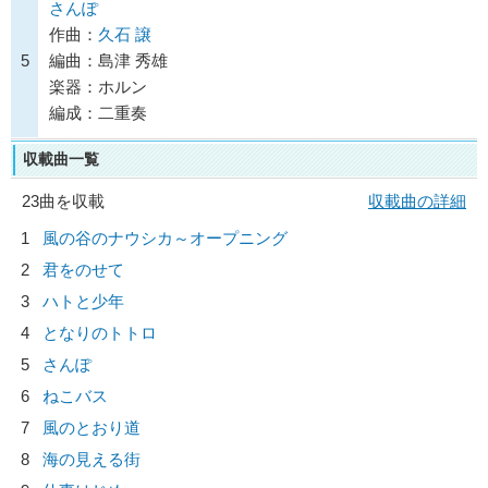
さんぽ
作曲：
久石 譲
5
編曲：島津 秀雄
楽器：ホルン
編成：二重奏
収載曲一覧
23曲を収載
収載曲の詳細
1
風の谷のナウシカ～オープニング
2
君をのせて
3
ハトと少年
4
となりのトトロ
5
さんぽ
6
ねこバス
7
風のとおり道
8
海の見える街