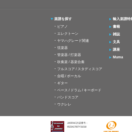
楽譜を探す
輸入楽譜特
ピアノ
書籍
エレクトーン
雑誌
ヤマハグレード関連
文具
弦楽器
講座
管楽器 / 打楽器
Muma
吹奏楽 / 器楽合奏
フルスコア / スタディスコア
合唱 / ボーカル
ギター
ベース / ドラム / キーボード
バンドスコア
ウクレレ
JASRAC許諾番号：
6523417007Y31018