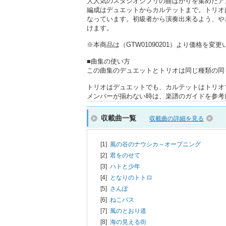
大人気のスタジオジブリの曲ばかりを集めたア
編成はデュエットからカルテットまで。トリオ
なっています。初級者から演奏出来るよう、や
けます。
※本商品は（GTW01090201）より価格を
■曲集の使い方
この曲集のデュエットとトリオは同じ種類の同
トリオはデュエットでも、カルテットはトリオ
メンバーが揃わない時は、楽譜のガイドを参考
収載曲一覧
収載曲の詳細を見る
[1]
風の谷のナウシカ～オープニング
[2]
君をのせて
[3]
ハトと少年
[4]
となりのトトロ
[5]
さんぽ
[6]
ねこバス
[7]
風のとおり道
[8]
海の見える街