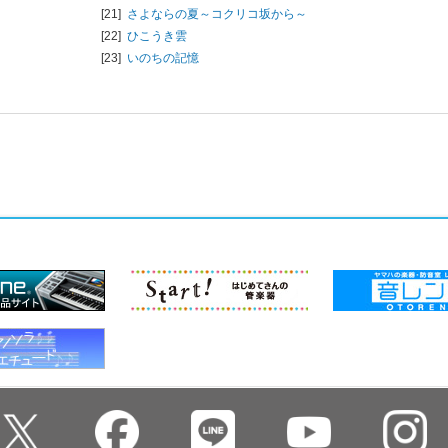
[21]
さよならの夏～コクリコ坂から～
[22]
ひこうき雲
[23]
いのちの記憶