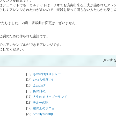
ンサンブル曲集です。
はデュエットでも、カルテットはトリオでも演奏出来る工夫が施されたアレ
さしくアレンジされた曲が多いので、楽器を持って間もない人たちから楽し
変更いたしました。内容・収載曲に変更はございません。
じ調のために作られた楽譜です。
でもアンサンブルができるアレンジです。
にしてください。
[全23曲
[13]
もののけ姫メドレー
[14]
いつも何度でも
[15]
ふたたび
[16]
あの日の川
[17]
人生のメリーゴーランド
[18]
テルーの唄
[19]
崖の上のポニョ
[20]
Arrietty's Song