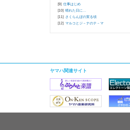
[9]
仕事はじめ
[10]
晴れた日に…
[11]
さくらんぼの実る頃
[12]
マルコとジ－ナのテ－マ
ヤマハ関連サイト