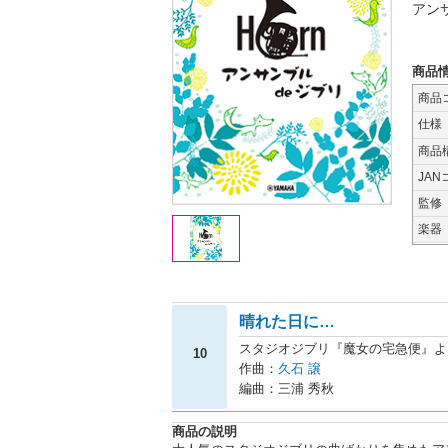
アン
商品
商品
仕様
商品
JAN
監修
楽器
晴れた日に…
スタジオジブリ『魔女の宅急便』よ
10
作曲：
久石 譲
編曲：三浦 秀秋
商品の説明