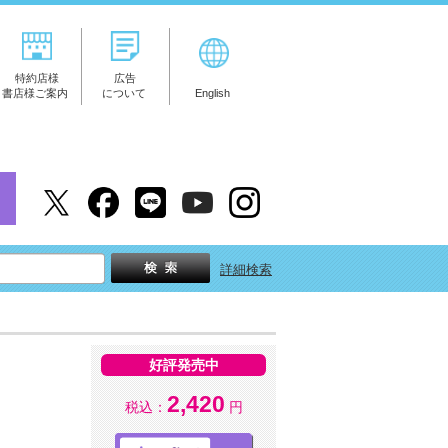
特約店様
広告
書店様ご案内
について
English
詳細検索
好評発売中
2,420
税込：
円