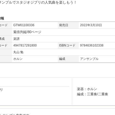
サンブルでスタジオジブリの人気曲を楽しもう！
情報
コード
GTW01100336
発売日
2022年3月10日
菊倍判縦/80ページ
構成
楽譜
コード
4947817291800
ISBNコード
9784636102338
丸山 勉
ホルン
編成
アンサンブル
楽器：ホルン
り
編成：三重奏/二重奏