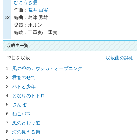
ひこうき雲
作曲：
荒井 由実
22
編曲：島津 秀雄
楽器：ホルン
編成：三重奏/二重奏
収載曲一覧
23曲を収載
収載曲の詳細
1
風の谷のナウシカ～オープニング
2
君をのせて
3
ハトと少年
4
となりのトトロ
5
さんぽ
6
ねこバス
7
風のとおり道
8
海の見える街