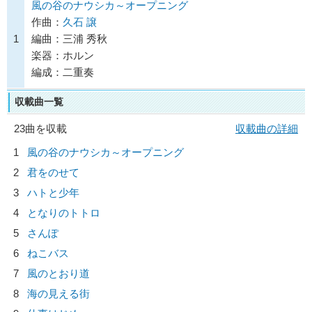
風の谷のナウシカ～オープニング
作曲：
久石 譲
1
編曲：三浦 秀秋
楽器：ホルン
編成：二重奏
収載曲一覧
23曲を収載
収載曲の詳細
1
風の谷のナウシカ～オープニング
2
君をのせて
3
ハトと少年
4
となりのトトロ
5
さんぽ
6
ねこバス
7
風のとおり道
8
海の見える街