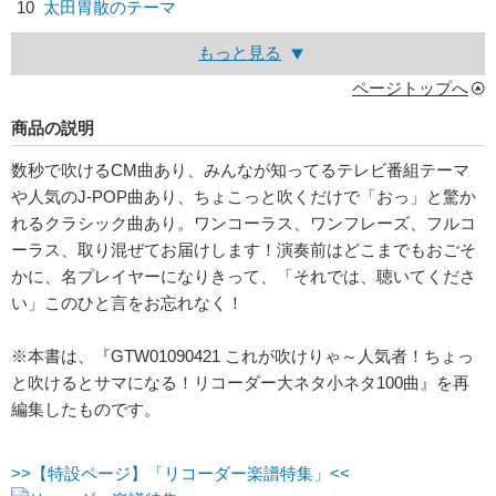
10
太田胃散のテーマ
もっと見る
ページトップへ
商品の説明
数秒で吹けるCM曲あり、みんなが知ってるテレビ番組テーマ
や人気のJ-POP曲あり、ちょこっと吹くだけで「おっ」と驚か
れるクラシック曲あり。ワンコーラス、ワンフレーズ、フルコ
ーラス、取り混ぜてお届けします！演奏前はどこまでもおごそ
かに、名プレイヤーになりきって、「それでは、聴いてくださ
い」このひと言をお忘れなく！
※本書は、『GTW01090421 これが吹けりゃ～人気者！ちょっ
と吹けるとサマになる！リコーダー大ネタ小ネタ100曲』を再
編集したものです。
>>【特設ページ】「リコーダー楽譜特集」<<