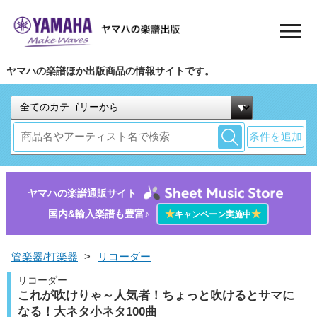
ヤマハの楽譜ほか出版商品の情報サイトです。
条件を追加
ヤマハの楽譜通販サイト
国内&輸入楽譜も豊富♪
★
★
キャンペーン実施中
管楽器/打楽器
>
リコーダー
リコーダー
これが吹けりゃ～人気者！ちょっと吹けるとサマに
なる！大ネタ小ネタ100曲