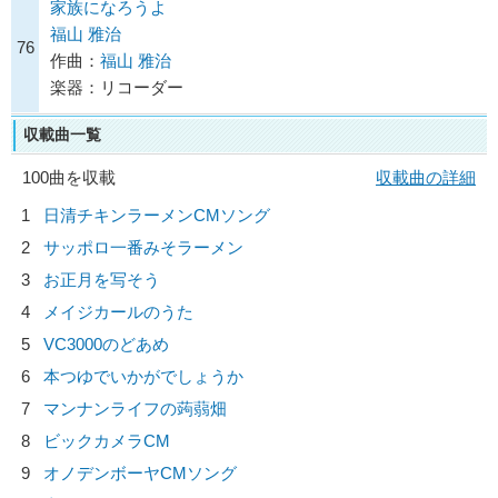
家族になろうよ
福山 雅治
76
作曲：
福山 雅治
楽器：リコーダー
収載曲一覧
100曲を収載
収載曲の詳細
1
日清チキンラーメンCMソング
2
サッポロ一番みそラーメン
3
お正月を写そう
4
メイジカールのうた
5
VC3000のどあめ
6
本つゆでいかがでしょうか
7
マンナンライフの蒟蒻畑
8
ビックカメラCM
9
オノデンボーヤCMソング