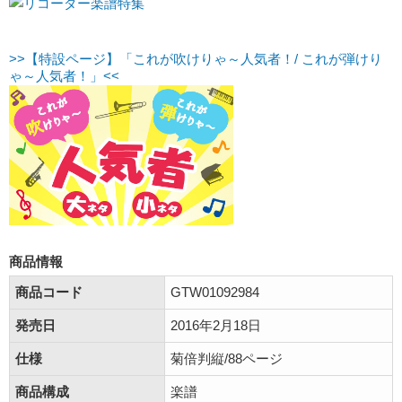
>>【特設ページ】「これが吹けりゃ～人気者！/ これが弾けり
ゃ～人気者！」<<
商品情報
商品コード
GTW01092984
発売日
2016年2月18日
仕様
菊倍判縦/88ページ
商品構成
楽譜