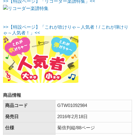
>>【特設ページ】「リコーダー楽譜特集」<<
>>【特設ページ】「これが吹けりゃ～人気者！/ これが弾けり
ゃ～人気者！」<<
商品情報
商品コード
GTW01092984
発売日
2016年2月18日
仕様
菊倍判縦/88ページ