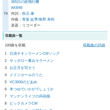
365日の紙飛行機
AKB48
74
作詞：
秋元 康
作曲：
青葉 紘季/角野 寿和
楽器：リコーダー
収載曲一覧
100曲を収載
収載曲の詳細
1
日清チキンラーメンCMソング
2
サッポロ一番みそラーメン
3
お正月を写そう
4
メイジカールのうた
5
VC3000のどあめ
6
本つゆでいかがでしょうか
7
マンナンライフの蒟蒻畑
8
ビックカメラCM