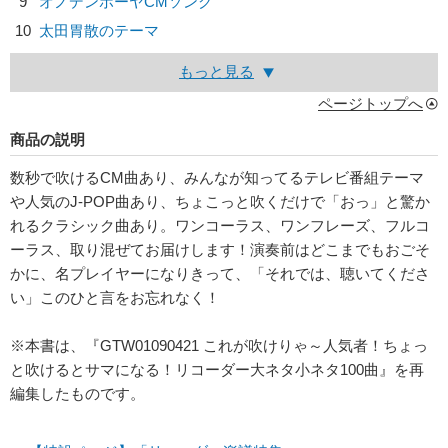
9
オノデンボーヤCMソング
10
太田胃散のテーマ
もっと見る
ページトップへ
商品の説明
数秒で吹けるCM曲あり、みんなが知ってるテレビ番組テーマ
や人気のJ-POP曲あり、ちょこっと吹くだけで「おっ」と驚か
れるクラシック曲あり。ワンコーラス、ワンフレーズ、フルコ
ーラス、取り混ぜてお届けします！演奏前はどこまでもおごそ
かに、名プレイヤーになりきって、「それでは、聴いてくださ
い」このひと言をお忘れなく！
※本書は、『GTW01090421 これが吹けりゃ～人気者！ちょっ
と吹けるとサマになる！リコーダー大ネタ小ネタ100曲』を再
編集したものです。