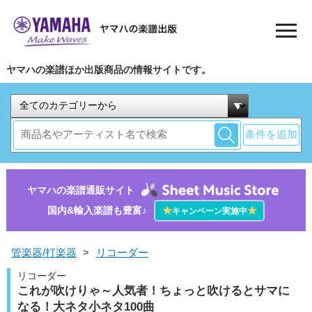
ヤマハの楽譜ほか出版商品の情報サイトです。
条件を追加
ヤマハの楽譜通販サイト
国内&輸入楽譜も豊富♪
★
★
キャンペーン実施中
管楽器/打楽器
>
リコーダー
リコーダー
これが吹けりゃ～人気者！ちょっと吹けるとサマに
なる！大ネタ小ネタ100曲