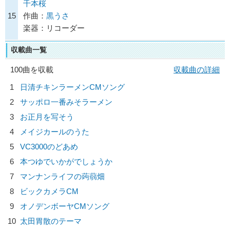
千本桜
15
作曲：
黒うさ
楽器：リコーダー
収載曲一覧
100曲を収載
収載曲の詳細
1
日清チキンラーメンCMソング
2
サッポロ一番みそラーメン
3
お正月を写そう
4
メイジカールのうた
5
VC3000のどあめ
6
本つゆでいかがでしょうか
7
マンナンライフの蒟蒻畑
8
ビックカメラCM
9
オノデンボーヤCMソング
10
太田胃散のテーマ