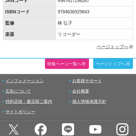
JANコード
4947817256267
ISBNコード
9784636929843
監修
林 弘子
楽器
リコーダー
ページトップへ
特集ページ一覧へ
ページトップへ
インフォメーション
お客様サポート
広告について
会社概要
特約店様・書店様ご案内
個人情報保護方針
サイトポリシー