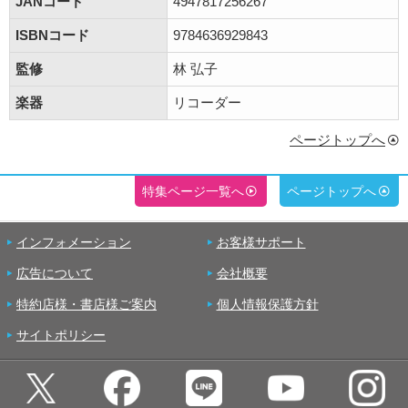
JANコード
4947817256267
ISBNコード
9784636929843
監修
林 弘子
楽器
リコーダー
ページトップへ
特集ページ一覧へ
ページトップへ
インフォメーション
お客様サポート
広告について
会社概要
特約店様・書店様ご案内
個人情報保護方針
サイトポリシー