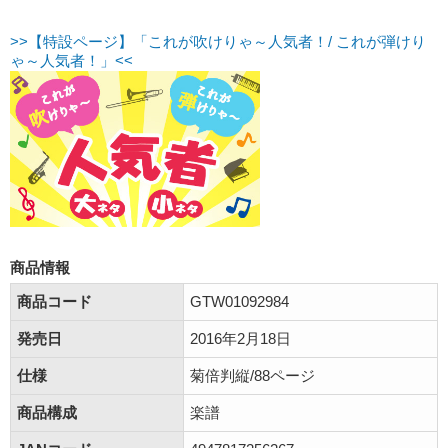
>>【特設ページ】「これが吹けりゃ～人気者！/ これが弾けり
ゃ～人気者！」<<
商品情報
商品コード
GTW01092984
発売日
2016年2月18日
仕様
菊倍判縦/88ページ
商品構成
楽譜