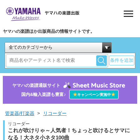
ヤマハの楽譜ほか出版商品の情報サイトです。
条件を追加
ヤマハの楽譜通販サイト
国内&輸入楽譜も豊富♪
★
★
キャンペーン実施中
管楽器/打楽器
>
リコーダー
リコーダー
これが吹けりゃ～人気者！ちょっと吹けるとサマに
なる！大ネタ小ネタ100曲