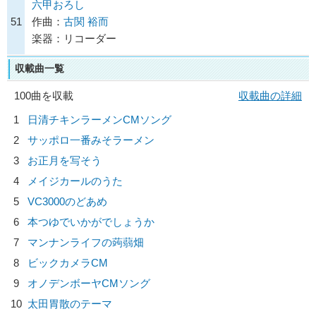
六甲おろし
51
作曲：
古関 裕而
楽器：リコーダー
収載曲一覧
100曲を収載
収載曲の詳細
1
日清チキンラーメンCMソング
2
サッポロ一番みそラーメン
3
お正月を写そう
4
メイジカールのうた
5
VC3000のどあめ
6
本つゆでいかがでしょうか
7
マンナンライフの蒟蒻畑
8
ビックカメラCM
9
オノデンボーヤCMソング
10
太田胃散のテーマ