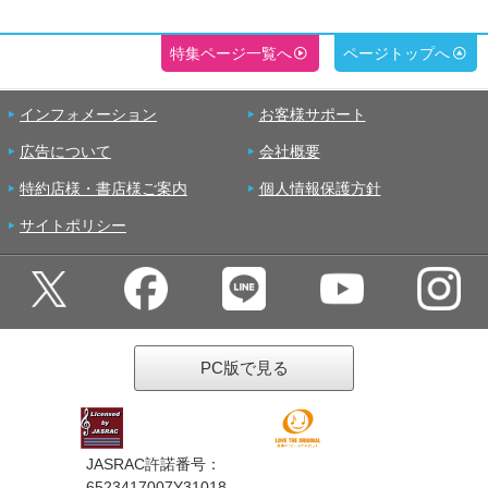
特集ページ一覧へ
ページトップへ
インフォメーション
お客様サポート
広告について
会社概要
特約店様・書店様ご案内
個人情報保護方針
サイトポリシー
PC版で見る
JASRAC許諾番号：
6523417007Y31018