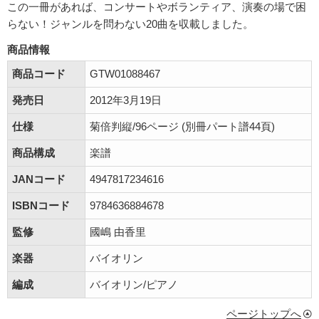
この一冊があれば、コンサートやボランティア、演奏の場で困
らない！ジャンルを問わない20曲を収載しました。
商品情報
商品コード
GTW01088467
発売日
2012年3月19日
仕様
菊倍判縦/96ページ (別冊パート譜44頁)
商品構成
楽譜
JANコード
4947817234616
ISBNコード
9784636884678
監修
國嶋 由香里
楽器
バイオリン
編成
バイオリン/ピアノ
ページトップへ