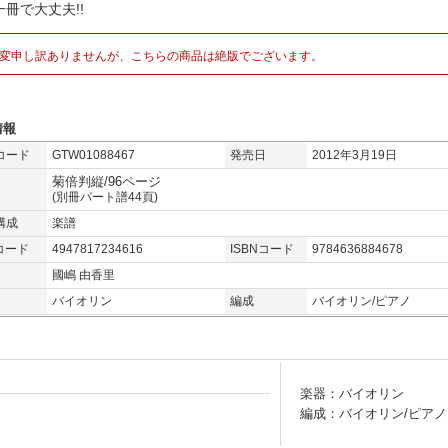
冊で大丈夫!!
変申し訳ありませんが、こちらの商品は絶版でございます。
情報
コード
GTW01088467
発売日
2012年3月19日
菊倍判縦/96ページ
(別冊パート譜44頁)
構成
楽譜
コード
4947817234616
ISBNコード
9784636884678
國嶋 由香里
バイオリン
編成
バイオリン/ピアノ
楽器：バイオリン
編成：バイオリン/ピアノ