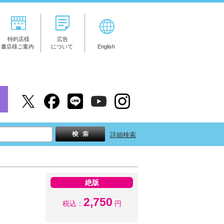
特約店様
広告
書店様ご案内
について
English
詳細検索
絶版
2,750
税込：
円