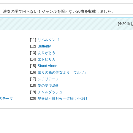
、演奏の場で困らない！ジャンルを問わない20曲を収載しました。
[全20曲
[11]
リベルタンゴ
[12]
Butterfly
[13]
ありがとう
[14]
エトピリカ
[15]
Stand Alone
[16]
眠りの森の美女より「ワルツ」
[17]
シチリアーノ
[18]
愛の夢 第3番
[19]
チャルダッシュ
のテーマ
[20]
早春賦～朧月夜～夕焼け小焼け