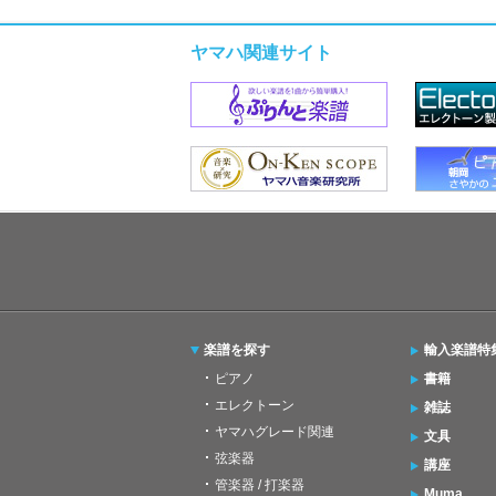
ヤマハ関連サイト
楽譜を探す
輸入楽譜特
ピアノ
書籍
エレクトーン
雑誌
ヤマハグレード関連
文具
弦楽器
講座
管楽器 / 打楽器
Muma