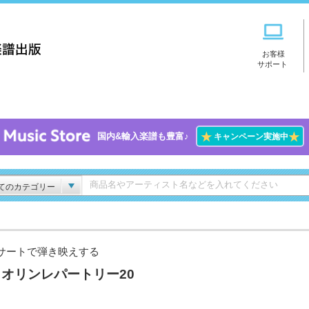
お客様
サポート
★
★
国内&輸入楽譜も豊富♪
キャンペーン実施中
てのカテゴリー
サートで弾き映えする
オリンレパートリー20