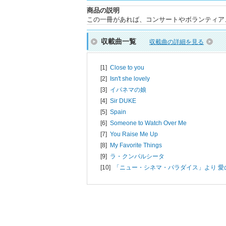
商品の説明
この一冊があれば、コンサートやボランティア
収載曲一覧
収載曲の詳細を見る
[1]
Close to you
[2]
Isn't she lovely
[3]
イパネマの娘
[4]
Sir DUKE
[5]
Spain
[6]
Someone to Watch Over Me
[7]
You Raise Me Up
[8]
My Favorite Things
[9]
ラ・クンパルシータ
[10]
「ニュー・シネマ・パラダイス」より 愛