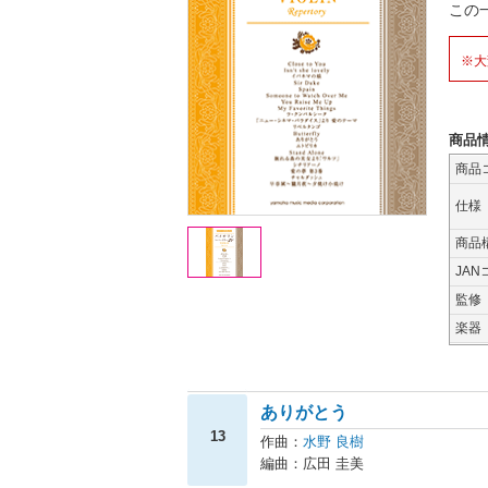
この一
※大
商品
商品
仕様
商品
JAN
監修
楽器
ありがとう
13
作曲：
水野 良樹
編曲：広田 圭美