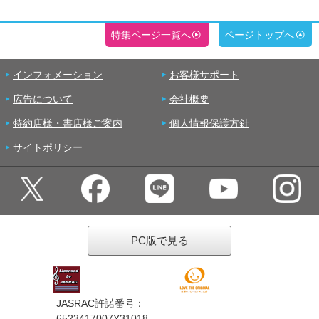
特集ページ一覧へ
ページトップへ
インフォメーション
お客様サポート
広告について
会社概要
特約店様・書店様ご案内
個人情報保護方針
サイトポリシー
PC版で見る
JASRAC許諾番号：
6523417007Y31018