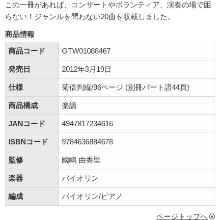
この一冊があれば、コンサートやボランティア、演奏の場で困
らない！ジャンルを問わない20曲を収載しました。
商品情報
商品コード
GTW01088467
発売日
2012年3月19日
仕様
菊倍判縦/96ページ (別冊パート譜44頁)
商品構成
楽譜
JANコード
4947817234616
ISBNコード
9784636884678
監修
國嶋 由香里
楽器
バイオリン
編成
バイオリン/ピアノ
ページトップへ