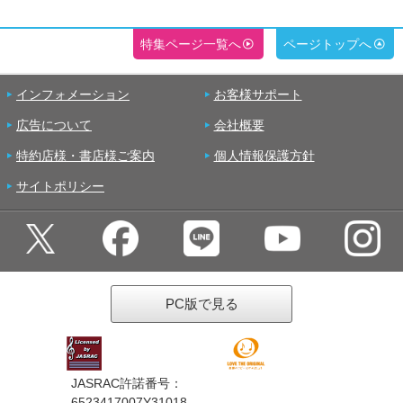
特集ページ一覧へ
ページトップへ
インフォメーション
お客様サポート
広告について
会社概要
特約店様・書店様ご案内
個人情報保護方針
サイトポリシー
PC版で見る
JASRAC許諾番号：
6523417007Y31018