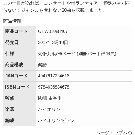
この一冊があれば、コンサートやボランティア、演奏の場で困
らない！ジャンルを問わない20曲を収載しました。
商品情報
商品コード
GTW01088467
発売日
2012年3月19日
仕様
菊倍判縦/96ページ (別冊パート譜44頁)
商品構成
楽譜
JANコード
4947817234616
ISBNコード
9784636884678
監修
國嶋 由香里
楽器
バイオリン
編成
バイオリン/ピアノ
ページトップへ