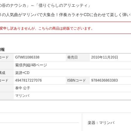
の谷のナウシカ」～「借りぐらしのアリエッティ」
リの人気曲がマリンバで大集合！伴奏カラオケCDに合わせて楽しく弾いて
変申し訳ありませんが、こちらの商品は絶版でございます。
情報
コード
GTW01086338
発売日
2010年11月20日
菊倍判縦/48ページ
構成
楽譜+CD
コード
4947817227076
ISBNコード
9784636863383
泰中 公子
マリンバ
楽器：マリンバ