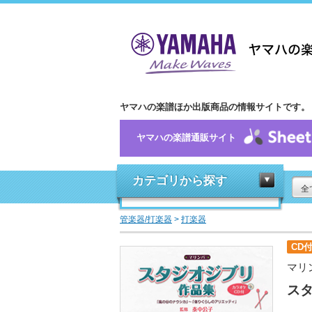
ヤマハの楽譜ほか出版商品の情報サイトです。
ヤマハの楽譜通販サイト
カテゴリから探す
全
管楽器/打楽器
>
打楽器
CD
マリ
ス