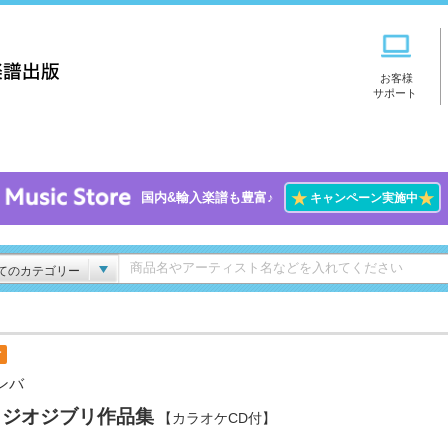
お客様
サポート
★
★
国内&輸入楽譜も豊富♪
キャンペーン実施中
てのカテゴリー
付
ンバ
タジオジブリ作品集
【カラオケCD付】