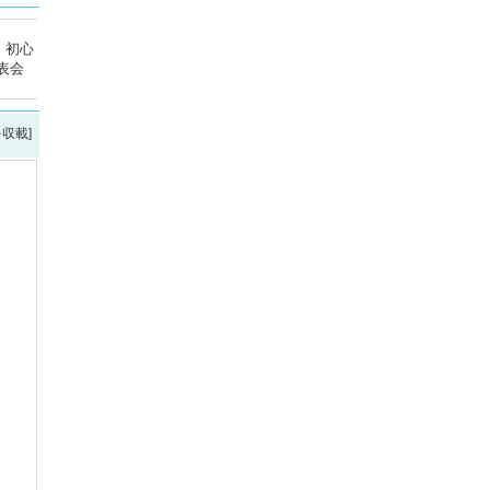
。初心
表会
を収載]