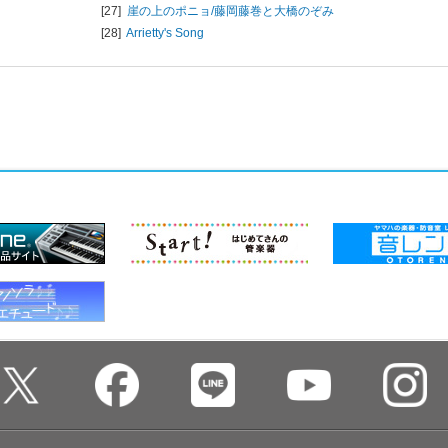
[27]
崖の上のポニョ/
藤岡藤巻と大橋のぞみ
[28]
Arrietty's Song