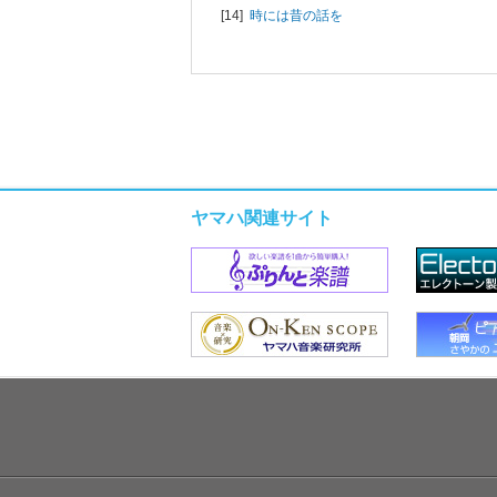
[14]
時には昔の話を
ヤマハ関連サイト