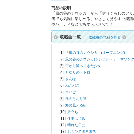
商品の説明
「風の谷のナウシカ」から「借りぐらしのアリ
者でも気軽に楽しめる、やさしく見やすい楽譜
やパーティなどでもオススメです！
収載曲一覧
収載曲の詳細を見る
[1]
「風の谷のナウシカ」(オープニング)
[2]
風の谷のナウシカ(シンボル・テーマソング
[3]
空から降ってきた少女
[4]
となりのトトロ
[5]
さんぽ
[6]
ねこバス
[7]
まいご
[8]
風のとおり道
[9]
海の見える街
[10]
旅立ち
[11]
仕事はじめ
[12]
晴れた日に
[13]
おもひでぽろぽろ