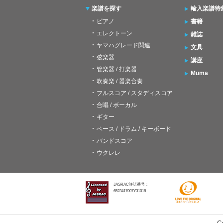
楽譜を探す
輸入楽譜特
ピアノ
書籍
エレクトーン
雑誌
ヤマハグレード関連
文具
弦楽器
講座
管楽器 / 打楽器
Muma
吹奏楽 / 器楽合奏
フルスコア / スタディスコア
合唱 / ボーカル
ギター
ベース / ドラム / キーボード
バンドスコア
ウクレレ
JASRAC許諾番号：
6523417007Y31018