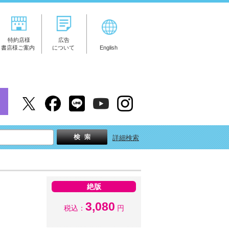
特約店様
広告
書店様ご案内
について
English
詳細検索
絶版
3,080
税込：
円