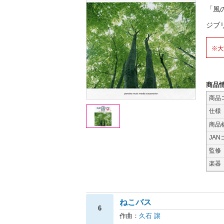
「風
ジブ
※大
商品
商品
仕様
商品
JAN
監修
楽器
ねこバス
6
作曲：
久石 譲