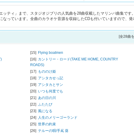
エッティ」まで、スタジオジブリの人気曲を28曲収載したマリンバ曲集です
になっています。全曲のカラオケ音源を収録したCDも付いていますので、発
[全28曲
[15]
Flying boatmen
)
[16]
カントリー・ロード(TAKE ME HOME, COUNTRY
ROADS)
[17]
もののけ姫
[18]
アシタカせっ記
[19]
アシタカとサン
[20]
いつも何度でも
[21]
あの日の川
[22]
ふたたび
[23]
風になる
[24]
人生のメリーゴーランド
[25]
世界の約束
[26]
テルーの唄/
手嶌 葵