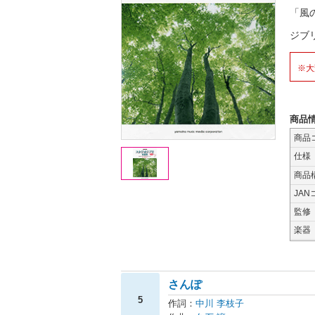
「風
ジブ
※大
商品
商品
仕様
商品
JAN
監修
楽器
さんぽ
5
作詞：
中川 李枝子