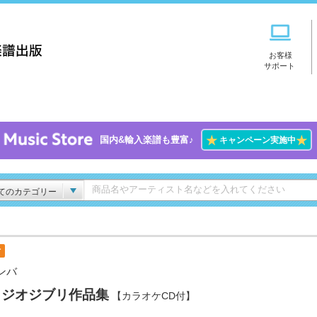
お客様
サポート
★
★
国内&輸入楽譜も豊富♪
キャンペーン実施中
てのカテゴリー
付
ンバ
タジオジブリ作品集
【カラオケCD付】