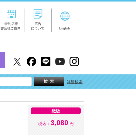
特約店様
広告
書店様ご案内
について
English
詳細検索
絶版
3,080
税込：
円