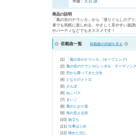
作曲：
久石 譲
商品の説明
「風の谷のナウシカ」から「借りぐらしのアリ
者でも気軽に楽しめる、やさしく見やすい楽譜
やパーティなどでもオススメです！
収載曲一覧
収載曲の詳細を見る
[1]
「風の谷のナウシカ」(オープニング)
[2]
風の谷のナウシカ(シンボル・テーマソング
[3]
空から降ってきた少女
[4]
となりのトトロ
[5]
さんぽ
[6]
ねこバス
[7]
まいご
[8]
風のとおり道
[9]
海の見える街
[10]
旅立ち
[11]
仕事はじめ
[12]
晴れた日に