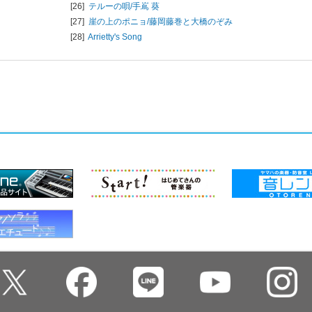
[26]
テルーの唄/
手嶌 葵
[27]
崖の上のポニョ/
藤岡藤巻と大橋のぞみ
[28]
Arrietty's Song