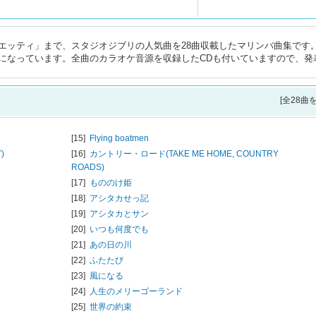
エッティ」まで、スタジオジブリの人気曲を28曲収載したマリンバ曲集です
になっています。全曲のカラオケ音源を収録したCDも付いていますので、発
[全28曲
[15]
Flying boatmen
)
[16]
カントリー・ロード(TAKE ME HOME, COUNTRY
ROADS)
[17]
もののけ姫
[18]
アシタカせっ記
[19]
アシタカとサン
[20]
いつも何度でも
[21]
あの日の川
[22]
ふたたび
[23]
風になる
[24]
人生のメリーゴーランド
[25]
世界の約束