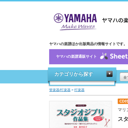
ヤマハの楽譜ほか出版商品の情報サイトです。
ヤマハの楽譜通販サイト
カテゴリから探す
全
管楽器/打楽器
>
打楽器
CD
マリ
ス