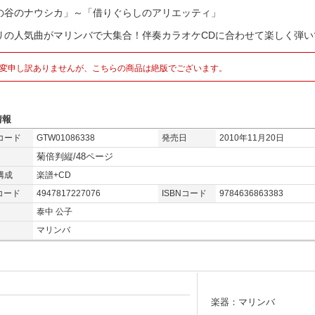
の谷のナウシカ」～「借りぐらしのアリエッティ」
リの人気曲がマリンバで大集合！伴奏カラオケCDに合わせて楽しく弾いて
変申し訳ありませんが、こちらの商品は絶版でございます。
情報
コード
GTW01086338
発売日
2010年11月20日
菊倍判縦/48ページ
構成
楽譜+CD
コード
4947817227076
ISBNコード
9784636863383
泰中 公子
マリンバ
楽器：マリンバ