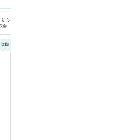
。初心
表会
を収載]