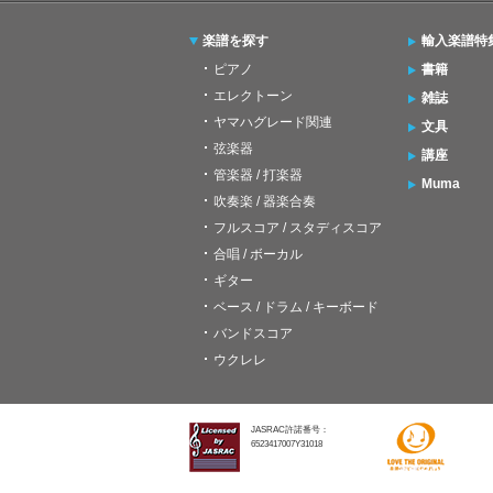
楽譜を探す
輸入楽譜特
ピアノ
書籍
エレクトーン
雑誌
ヤマハグレード関連
文具
弦楽器
講座
管楽器 / 打楽器
Muma
吹奏楽 / 器楽合奏
フルスコア / スタディスコア
合唱 / ボーカル
ギター
ベース / ドラム / キーボード
バンドスコア
ウクレレ
JASRAC許諾番号：
6523417007Y31018