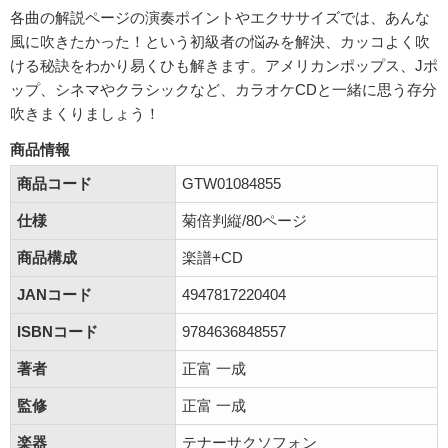
各曲の解説ページの演奏ポイントやエクササイズでは、あんな
風に吹きたかった！という初級者の悩みを解決、カッコよく吹
ける秘訣をわかり易くひも解きます。アメリカンポップス、Jポ
ップ、シネマやクラシックなど、カラオケCDと一緒に思う存分
吹きまくりましょう！
商品情報
商品コード
GTW01084855
仕様
菊倍判縦/80ページ
商品構成
楽譜+CD
JANコード
4947817220404
ISBNコード
9784636848557
著者
正富 一成
監修
正富 一成
楽器
テナーサクソフォン