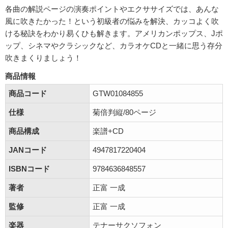
各曲の解説ページの演奏ポイントやエクササイズでは、あんな
風に吹きたかった！という初級者の悩みを解決、カッコよく吹
ける秘訣をわかり易くひも解きます。アメリカンポップス、Jポ
ップ、シネマやクラシックなど、カラオケCDと一緒に思う存分
吹きまくりましょう！
商品情報
商品コード
GTW01084855
仕様
菊倍判縦/80ページ
商品構成
楽譜+CD
JANコード
4947817220404
ISBNコード
9784636848557
著者
正富 一成
監修
正富 一成
楽器
テナーサクソフォン