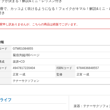
イクが決まる！解説&ミニ・レッスン付き
1冊で、カッコよく吹けるようになる！フェイクがキマル！解説&ミニ・
付き
変申し訳ありませんが、こちらの商品は絶版でございます。
情報
コード
GTW01084855
菊倍判縦/80ページ
構成
楽譜+CD
コード
4947817220404
ISBNコード
9784636848557
正富 一成
監修
正富 一成
テナーサクソフォン
ライフ
楽器：テナーサクソフォ