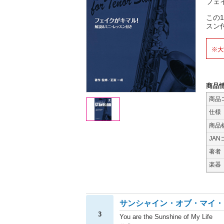
フェ
この
スン
※大
商品
商品
仕様
商品
JAN
著者
楽器
サンシャイン・オブ・マイ・
3
You are the Sunshine of My Life