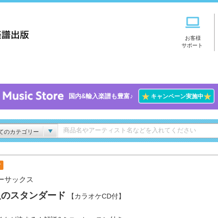
お客様
サポート
★
★
国内&輸入楽譜も豊富♪
キャンペーン実施中
てのカテゴリー
付
ーサックス
人のスタンダード
【カラオケCD付】