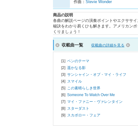
作曲：
Stevie Wonder
商品の説明
各曲の解説ページの演奏ポイントやエクササイ
秘訣をわかり易くひも解きます。アメリカンポ
くりましょう！
収載曲一覧
収載曲の詳細を見る
[1]
ベンのテーマ
[2]
遥かなる影
[3]
サンシャイン・オブ・マイ・ライフ
[4]
スマイル
[5]
この素晴らしき世界
[6]
Someone To Watch Over Me
[7]
マイ・ファニー・ヴァレンタイン
[8]
スターダスト
[9]
スカボロー・フェア