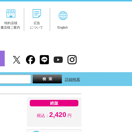
特約店様
広告
書店様ご案内
について
English
詳細検索
絶版
2,420
税込：
円