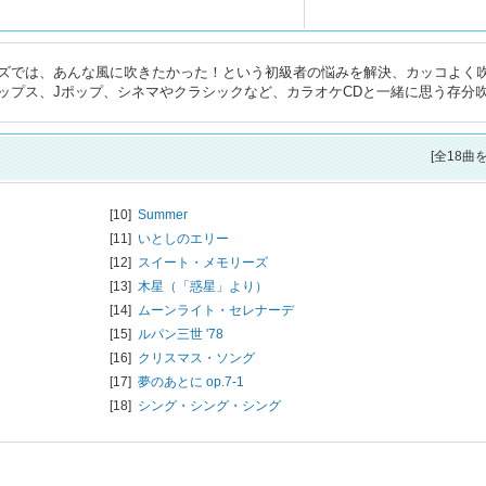
ズでは、あんな風に吹きたかった！という初級者の悩みを解決、カッコよく
ップス、Jポップ、シネマやクラシックなど、カラオケCDと一緒に思う存分
[全18曲
[10]
Summer
[11]
いとしのエリー
[12]
スイート・メモリーズ
[13]
木星（「惑星」より）
[14]
ムーンライト・セレナーデ
[15]
ルパン三世 '78
[16]
クリスマス・ソング
[17]
夢のあとに op.7-1
[18]
シング・シング・シング