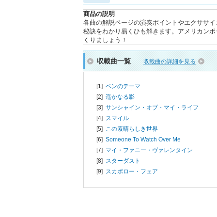
商品の説明
各曲の解説ページの演奏ポイントやエクササイ
秘訣をわかり易くひも解きます。アメリカンポ
くりましょう！
収載曲一覧
収載曲の詳細を見る
[1]
ベンのテーマ
[2]
遥かなる影
[3]
サンシャイン・オブ・マイ・ライフ
[4]
スマイル
[5]
この素晴らしき世界
[6]
Someone To Watch Over Me
[7]
マイ・ファニー・ヴァレンタイン
[8]
スターダスト
[9]
スカボロー・フェア