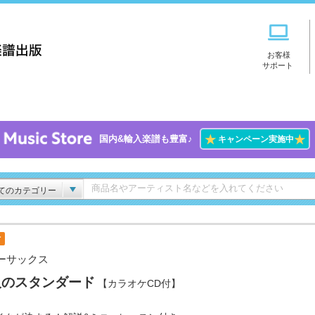
お客様
サポート
★
★
国内&輸入楽譜も豊富♪
キャンペーン実施中
てのカテゴリー
付
ーサックス
人のスタンダード
【カラオケCD付】