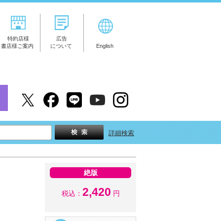
特約店様
広告
書店様ご案内
について
English
詳細検索
絶版
2,420
税込：
円