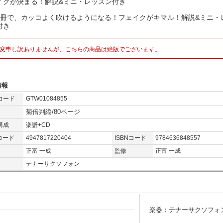
イクが決まる！解説&ミニ・レッスン付き
1冊で、カッコよく吹けるようになる！フェイクがキマル！解説&ミニ・
付き
変申し訳ありませんが、こちらの商品は絶版でございます。
情報
コード
GTW01084855
菊倍判縦/80ページ
構成
楽譜+CD
コード
4947817220404
ISBNコード
9784636848557
正富 一成
監修
正富 一成
テナーサクソフォン
楽器：テナーサクソフォ