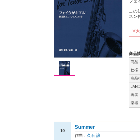
フェ
この
スン
※大
商品
商品
仕様
商品
JAN
著者
楽器
Summer
10
作曲：
久石 譲