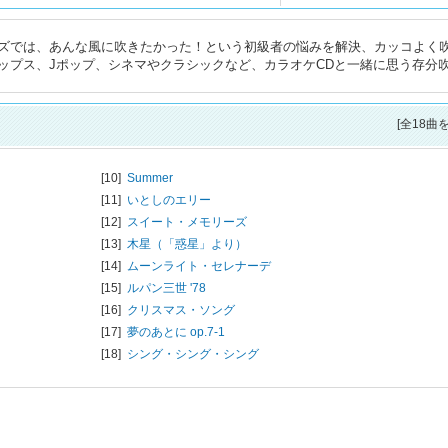
ズでは、あんな風に吹きたかった！という初級者の悩みを解決、カッコよく
ップス、Jポップ、シネマやクラシックなど、カラオケCDと一緒に思う存分
[全18曲
[10]
Summer
[11]
いとしのエリー
[12]
スイート・メモリーズ
[13]
木星（「惑星」より）
[14]
ムーンライト・セレナーデ
[15]
ルパン三世 '78
[16]
クリスマス・ソング
[17]
夢のあとに op.7-1
[18]
シング・シング・シング