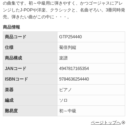
の曲集です。初～中級用に弾きやすく、かつゴージャスにアレ
ンジしたJ-POPや洋楽、クラシックと、名曲ぞろい。3冊同時発
売。弾きたい曲がこの中に・・・。
商品情報
商品コード
GTP254440
仕様
菊倍判縦
商品構成
楽譜
JANコード
4947817165354
ISBNコード
9784636254440
楽器
ピアノ
編成
ソロ
難易度
初～中級
ページトップへ