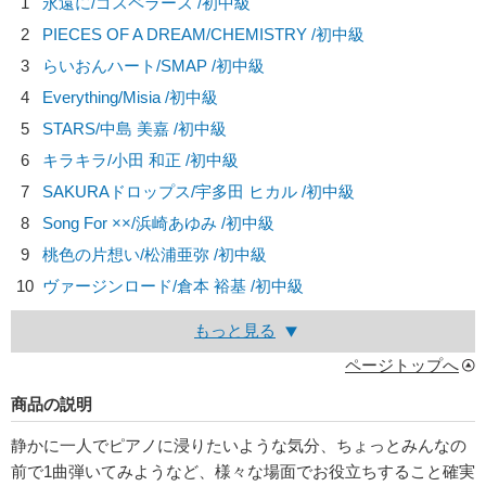
1
永遠に/
ゴスペラーズ
/初中級
2
PIECES OF A DREAM/
CHEMISTRY
/初中級
3
らいおんハート/
SMAP
/初中級
4
Everything/
Misia
/初中級
5
STARS/
中島 美嘉
/初中級
6
キラキラ/
小田 和正
/初中級
7
SAKURAドロップス/
宇多田 ヒカル
/初中級
8
Song For ××/
浜崎あゆみ
/初中級
9
桃色の片想い/
松浦亜弥
/初中級
10
ヴァージンロード/
倉本 裕基
/初中級
もっと見る
ページトップへ
商品の説明
静かに一人でピアノに浸りたいような気分、ちょっとみんなの
前で1曲弾いてみようなど、様々な場面でお役立ちすること確実