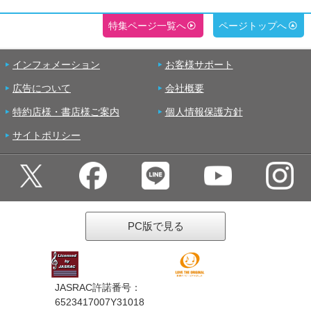
特集ページ一覧へ
ページトップへ
インフォメーション
お客様サポート
広告について
会社概要
特約店様・書店様ご案内
個人情報保護方針
サイトポリシー
PC版で見る
JASRAC許諾番号：
6523417007Y31018