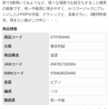
前で1曲弾いてみようなど、様々な場面でお役立ちすること確実
の曲集です。初～中級用に弾きやすく、かつゴージャスにアレ
ンジしたJ-POPや洋楽、クラシックと、名曲ぞろい。3冊同時発
売。弾きたい曲がこの中に・・・。
商品情報
商品コード
GTP254440
仕様
菊倍判縦
商品構成
楽譜
JANコード
4947817165354
ISBNコード
9784636254440
楽器
ピアノ
編成
ソロ
難易度
初～中級