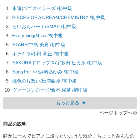
1
永遠に/
ゴスペラーズ
/初中級
2
PIECES OF A DREAM/
CHEMISTRY
/初中級
3
らいおんハート/
SMAP
/初中級
4
Everything/
Misia
/初中級
5
STARS/
中島 美嘉
/初中級
6
キラキラ/
小田 和正
/初中級
7
SAKURAドロップス/
宇多田 ヒカル
/初中級
8
Song For ××/
浜崎あゆみ
/初中級
9
桃色の片想い/
松浦亜弥
/初中級
10
ヴァージンロード/
倉本 裕基
/初中級
もっと見る
ページトップへ
商品の説明
静かに一人でピアノに浸りたいような気分、ちょっとみんなの