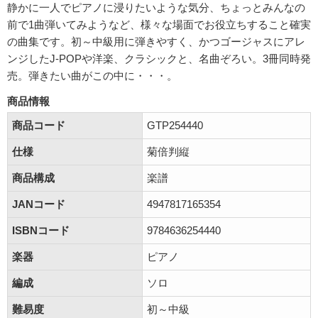
静かに一人でピアノに浸りたいような気分、ちょっとみんなの
前で1曲弾いてみようなど、様々な場面でお役立ちすること確実
の曲集です。初～中級用に弾きやすく、かつゴージャスにアレ
ンジしたJ-POPや洋楽、クラシックと、名曲ぞろい。3冊同時発
売。弾きたい曲がこの中に・・・。
商品情報
商品コード
GTP254440
仕様
菊倍判縦
商品構成
楽譜
JANコード
4947817165354
ISBNコード
9784636254440
楽器
ピアノ
編成
ソロ
難易度
初～中級