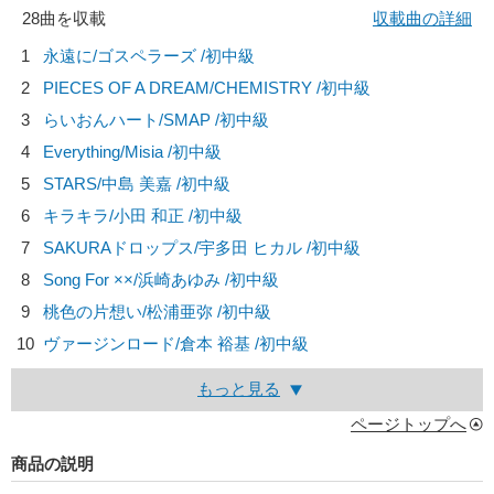
28曲を収載
収載曲の詳細
1
永遠に/
ゴスペラーズ
/初中級
2
PIECES OF A DREAM/
CHEMISTRY
/初中級
3
らいおんハート/
SMAP
/初中級
4
Everything/
Misia
/初中級
5
STARS/
中島 美嘉
/初中級
6
キラキラ/
小田 和正
/初中級
7
SAKURAドロップス/
宇多田 ヒカル
/初中級
8
Song For ××/
浜崎あゆみ
/初中級
9
桃色の片想い/
松浦亜弥
/初中級
10
ヴァージンロード/
倉本 裕基
/初中級
もっと見る
ページトップへ
商品の説明