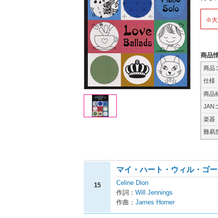
※大
商品
商品
仕様
商品
JAN
楽器
難易
マイ・ハート・ウィル・ゴー
Celine Dion
15
作詞：
Will Jennings
作曲：
James Horner