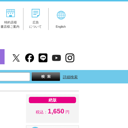
特約店様
広告
書店様ご案内
について
English
詳細検索
絶版
1,650
税込：
円