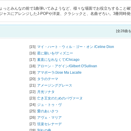
ょっとみんなの前で1曲弾いてみようなど、様々な場面でお役立ちすること確
ャスにアレンジしたJ-POPや洋楽、クラシックと、名曲ぞろい。3冊同時発
[全28曲
[15]
マイ・ハート・ウィル・ゴー・オン /
Celine Dion
[16]
星に願いを/
ディズニー
[17]
素直になれなくて/
Chicago
[18]
アローン・アゲイン/
Gilbert O'Sullivan
[19]
アマポーラ/
Jose Ma Lacalle
[20]
タラのテーマ
[21]
アメージンググレース
[22]
月光ソナタ
[23]
亡き王女のためのパヴァーヌ
[24]
ジュ・トゥ・ヴ
[25]
愛のあいさつ
[26]
アヴェ・マリア
[27]
弦楽セレナーデ
[28]
別れの曲