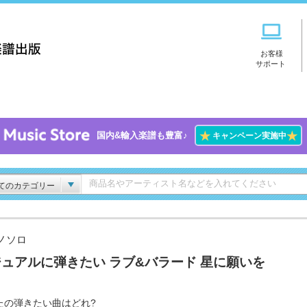
お客様
サポート
★
★
国内&輸入楽譜も豊富♪
キャンペーン実施中
てのカテゴリー
ノソロ
ュアルに弾きたい ラブ&バラード 星に願いを
たの弾きたい曲はどれ?