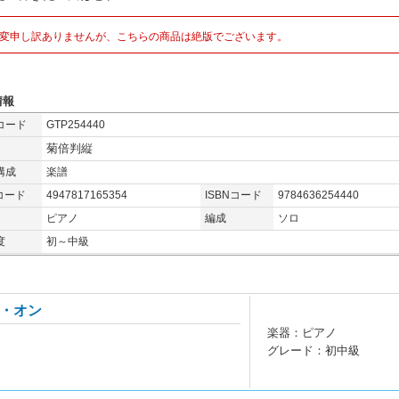
変申し訳ありませんが、こちらの商品は絶版でございます。
情報
コード
GTP254440
菊倍判縦
構成
楽譜
コード
4947817165354
ISBNコード
9784636254440
ピアノ
編成
ソロ
度
初～中級
・オン
楽器：ピアノ
グレード：初中級