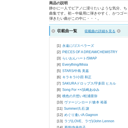
商品の説明
静かに一人でピアノに浸りたいような気分、ち
曲集です。初～中級用に弾きやすく、かつゴージ
弾きたい曲がこの中に・・・。
収載曲一覧
収載曲の詳細を見る
[1]
永遠に/
ゴスペラーズ
[2]
PIECES OF A DREAM/
CHEMISTRY
[3]
らいおんハート/
SMAP
[4]
Everything/
Misia
[5]
STARS/
中島 美嘉
[6]
キラキラ/
小田 和正
[7]
SAKURAドロップス/
宇多田 ヒカル
[8]
Song For ××/
浜崎あゆみ
[9]
桃色の片想い/
松浦亜弥
[10]
ヴァージンロード/
倉本 裕基
[11]
Summer/
久石 譲
[12]
めぐり逢い/
A.Gagnon
[13]
ラブ(LOVE、ラヴ)/
John Lennon
[14]
慕情/
寺井尚子