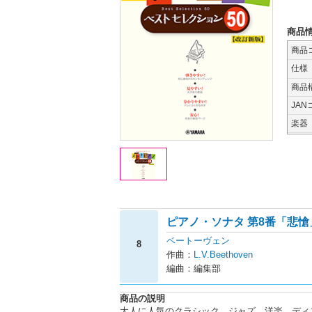
商品
商品
仕様
商品
JAN
楽器
ピアノ・ソナタ 第8番「悲愴
ベートーヴェン
8
作曲：
L.V.Beethoven
編曲：編集部
商品の説明
大人に人気のクラシック、ジャズ、洋楽、ディズ