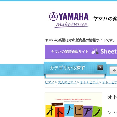
ヤマハの楽譜ほか出版商品の情報サイトです。
ヤマハの楽譜通販サイト
カテゴリから探す
全
ピアノ
>
大人のピアノ
>
オトナピアノ
>
オトナピ
オト
“オ