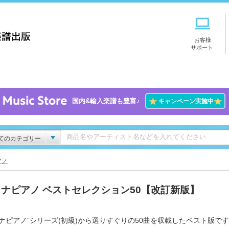
お客様
サポート
★
★
国内&輸入楽譜も豊富♪
キャンペーン実施中
てのカテゴリー
アノ
ナピアノ ベストセレクション50【改訂新版】
トナピアノ”シリーズ(初級)から選りすぐりの50曲を収載したベスト版で