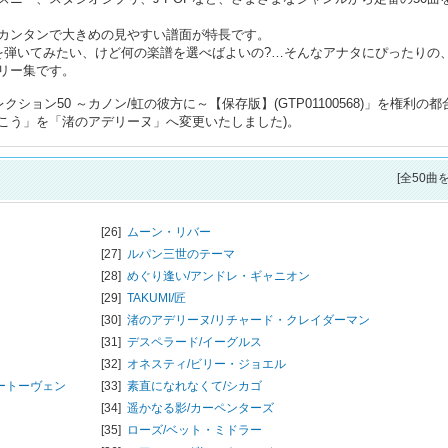
カンタンで大きめの見やすい譜面が特長です。
を弾いてみたい、けど何の楽譜を選べばよいの?…そんなアナタにぴったりの、
リー集です。
ション50 ～カノン/虹の彼方に～【保存版】(GTP01100568)」を権利の都
こう」を「渚のアデリーヌ」へ変更いたしました)。
[全50曲
[26]
ムーン・リバー
[27]
ルパン三世のテーマ
[28]
めぐり逢い/
アンドレ・ギャニオン
[29]
TAKUMI/匠
[30]
渚のアデリーヌ/
リチャード・クレイダーマン
[31]
デスペラード/
イーグルス
[32]
オネスティ/
ビリー・ジョエル
ートーヴェン
[33]
素直になれなくて/
シカゴ
[34]
遥かなる影/
カーペンターズ
[35]
ローズ/
ベット・ミドラー