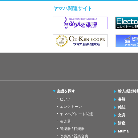
ヤマハ関連サイト
楽譜を探す
輸入楽譜特
ピアノ
書籍
エレクトーン
雑誌
ヤマハグレード関連
文具
弦楽器
講座
管楽器 / 打楽器
Muma
吹奏楽 / 器楽合奏