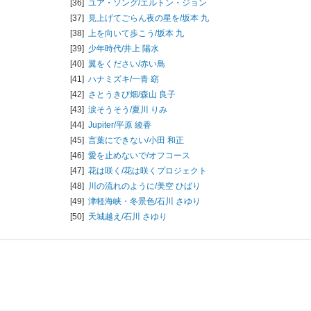
[36]
ユア・ソング/
エルトン・ジョン
[37]
見上げてごらん夜の星を/
坂本 九
[38]
上を向いて歩こう/
坂本 九
[39]
少年時代/
井上 陽水
[40]
翼をください/
赤い鳥
[41]
ハナミズキ/
一青 窈
[42]
さとうきび畑/
森山 良子
[43]
涙そうそう/
夏川 りみ
[44]
Jupiter/
平原 綾香
[45]
言葉にできない/
小田 和正
[46]
愛を止めないで/
オフコース
[47]
花は咲く/
花は咲くプロジェクト
[48]
川の流れのように/
美空 ひばり
[49]
津軽海峡・冬景色/
石川 さゆり
[50]
天城越え/
石川 さゆり