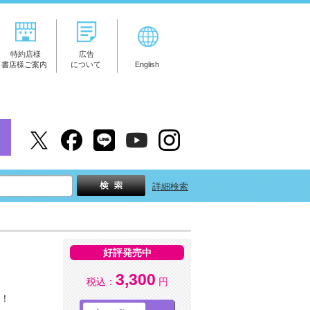
特約店様
広告
書店様ご案内
について
English
詳細検索
好評発売中
3,300
税込：
円
す！