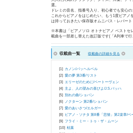
選。
ドレミの音名、指番号入り、初心者でも安心の
これからピアノをはじめたい、もう1度ピアノ
は持っておきたい保存版オムニバス・レパート
※本書は「ピアノソロ オトナピアノ ベストセレク
載曲を一部差し替えた改訂版です(「A列車で行
収載曲一覧
収載曲の詳細を見る
[1]
カノン/
パッヘルベル
[2]
愛の夢 第3番/
リスト
[3]
エリーゼのために/
ベートーヴェン
[4]
主よ、人の望みの喜びよ/
J.S.バッハ
[5]
別れの曲/
ショパン
[6]
ノクターン 第2番/
ショパン
[7]
愛のあいさつ/
エルガー
[8]
ピアノ・ソナタ 第8番「悲愴」第2楽章/
ベ
[9]
フライ・ミー・トゥ・ザ・ムーン
[10]
枯葉