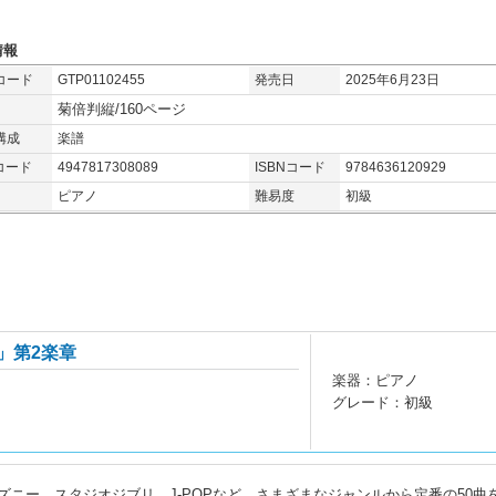
情報
コード
GTP01102455
発売日
2025年6月23日
菊倍判縦/160ページ
構成
楽譜
コード
4947817308089
ISBNコード
9784636120929
ピアノ
難易度
初級
」第2楽章
楽器：ピアノ
グレード：初級
ニー、スタジオジブリ、J-POPなど、さまざまなジャンルから定番の50曲