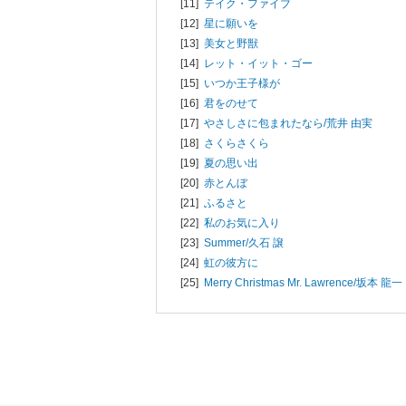
[11]
テイク・ファイブ
[12]
星に願いを
[13]
美女と野獣
[14]
レット・イット・ゴー
[15]
いつか王子様が
[16]
君をのせて
[17]
やさしさに包まれたなら/
荒井 由実
[18]
さくらさくら
[19]
夏の思い出
[20]
赤とんぼ
[21]
ふるさと
[22]
私のお気に入り
[23]
Summer/
久石 譲
[24]
虹の彼方に
[25]
Merry Christmas Mr. Lawrence/
坂本 龍一