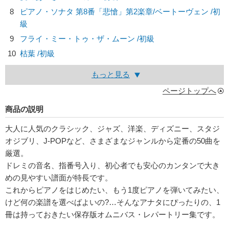
8
ピアノ・ソナタ 第8番「悲愴」第2楽章/
ベートーヴェン
/初
級
9
フライ・ミー・トゥ・ザ・ムーン /初級
10
枯葉 /初級
もっと見る
ページトップへ
商品の説明
大人に人気のクラシック、ジャズ、洋楽、ディズニー、スタジ
オジブリ、J-POPなど、さまざまなジャンルから定番の50曲を
厳選。
ドレミの音名、指番号入り、初心者でも安心のカンタンで大き
めの見やすい譜面が特長です。
これからピアノをはじめたい、もう1度ピアノを弾いてみたい、
けど何の楽譜を選べばよいの?…そんなアナタにぴったりの、1
冊は持っておきたい保存版オムニバス・レパートリー集です。