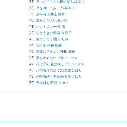
[37]
見上げてごらん夜の星を/
坂本 九
[38]
上を向いて歩こう/
坂本 九
[39]
少年時代/
井上 陽水
[40]
翼をください/
赤い鳥
[41]
ハナミズキ/
一青 窈
[42]
さとうきび畑/
森山 良子
[43]
涙そうそう/
夏川 りみ
[44]
Jupiter/
平原 綾香
[45]
言葉にできない/
小田 和正
[46]
愛を止めないで/
オフコース
[47]
花は咲く/
花は咲くプロジェクト
[48]
川の流れのように/
美空 ひばり
[49]
津軽海峡・冬景色/
石川 さゆり
[50]
天城越え/
石川 さゆり