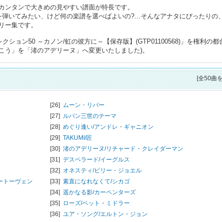
カンタンで大きめの見やすい譜面が特長です。
を弾いてみたい、けど何の楽譜を選べばよいの?…そんなアナタにぴったりの、
リー集です。
ション50 ～カノン/虹の彼方に～【保存版】(GTP01100568)」を権利の都
こう」を「渚のアデリーヌ」へ変更いたしました)。
[全50曲
[26]
ムーン・リバー
[27]
ルパン三世のテーマ
[28]
めぐり逢い/
アンドレ・ギャニオン
[29]
TAKUMI/匠
[30]
渚のアデリーヌ/
リチャード・クレイダーマン
[31]
デスペラード/
イーグルス
[32]
オネスティ/
ビリー・ジョエル
ートーヴェン
[33]
素直になれなくて/
シカゴ
[34]
遥かなる影/
カーペンターズ
[35]
ローズ/
ベット・ミドラー
[36]
ユア・ソング/
エルトン・ジョン