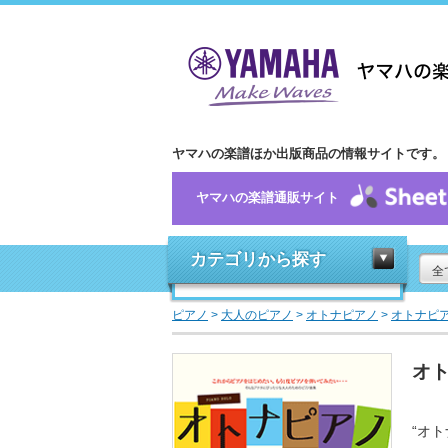
ヤマハの楽譜ほか出版商品の情報サイトです。
ヤマハの楽譜通販サイト
カテゴリから探す
全
ピアノ
>
大人のピアノ
>
オトナピアノ
>
オトナピ
オト
“オ