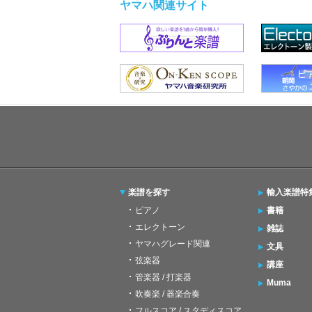
ヤマハ関連サイト
楽譜を探す
輸入楽譜特
ピアノ
書籍
エレクトーン
雑誌
ヤマハグレード関連
文具
弦楽器
講座
管楽器 / 打楽器
Muma
吹奏楽 / 器楽合奏
フルスコア / スタディスコア