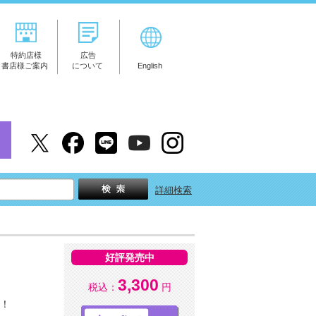
特約店様
広告
書店様ご案内
について
English
詳細検索
好評発売中
3,300
税込：
円
す！