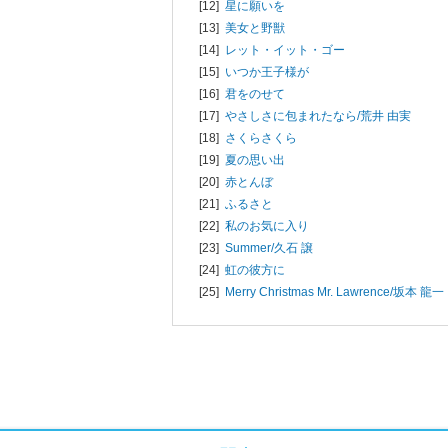
[12]
星に願いを
[13]
美女と野獣
[14]
レット・イット・ゴー
[15]
いつか王子様が
[16]
君をのせて
[17]
やさしさに包まれたなら/
荒井 由実
[18]
さくらさくら
[19]
夏の思い出
[20]
赤とんぼ
[21]
ふるさと
[22]
私のお気に入り
[23]
Summer/
久石 譲
[24]
虹の彼方に
[25]
Merry Christmas Mr. Lawrence/
坂本 龍一