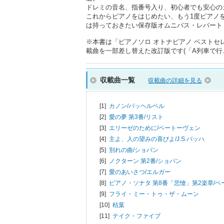
ドレミの音名、指番号入り、初心者でも安心の
これからピアノをはじめたい、もう1度ピアノ
は持っておきたい保存版オムニバス・レパート
※本書は「ピアノソロ オトナピアノ ベストセレク
載曲を一部差し替えた改訂版です(「A列車で行
収載曲一覧
収載曲の詳細を見る
[1]
カノン/
パッヘルベル
[2]
愛の夢 第3番/
リスト
[3]
エリーゼのために/
ベートーヴェン
[4]
主よ、人の望みの喜びよ/
J.S.バッハ
[5]
別れの曲/
ショパン
[6]
ノクターン 第2番/
ショパン
[7]
愛のあいさつ/
エルガー
[8]
ピアノ・ソナタ 第8番「悲愴」第2楽章/
ベ
[9]
フライ・ミー・トゥ・ザ・ムーン
[10]
枯葉
[11]
テイク・ファイブ