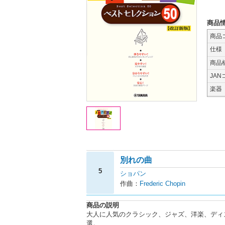
商品
商品
仕様
商品
JAN
楽器
別れの曲
5
ショパン
作曲：
Frederic Chopin
商品の説明
大人に人気のクラシック、ジャズ、洋楽、ディズ
選。