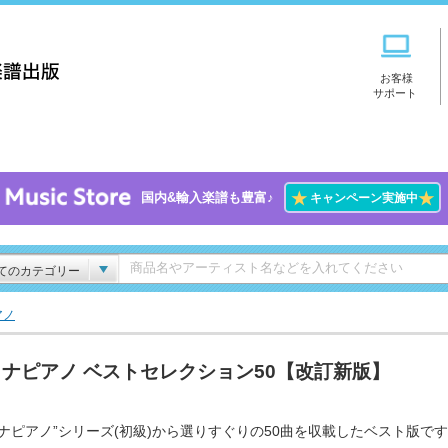
お客様
サポート
★
★
国内&輸入楽譜も豊富♪
キャンペーン実施中
てのカテゴリー
アノ
ナピアノ ベストセレクション50【改訂新版】
トナピアノ”シリーズ(初級)から選りすぐりの50曲を収載したベスト版で