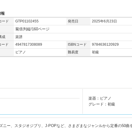
情報
コード
GTP01102455
発売日
2025年6月23日
菊倍判縦/160ページ
構成
楽譜
コード
4947817308089
ISBNコード
9784636120929
ピアノ
難易度
初級
楽器：ピアノ
グレード：初級
ニー、スタジオジブリ、J-POPなど、さまざまなジャンルから定番の50曲