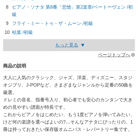
8
ピアノ・ソナタ 第8番「悲愴」第2楽章/
ベートーヴェン
/初
級
9
フライ・ミー・トゥ・ザ・ムーン /初級
10
枯葉 /初級
もっと見る
ページトップへ
商品の説明
大人に人気のクラシック、ジャズ、洋楽、ディズニー、スタジ
オジブリ、J-POPなど、さまざまなジャンルから定番の50曲を
厳選。
ドレミの音名、指番号入り、初心者でも安心のカンタンで大き
めの見やすい譜面が特長です。
これからピアノをはじめたい、もう1度ピアノを弾いてみたい、
けど何の楽譜を選べばよいの?…そんなアナタにぴったりの、1
冊は持っておきたい保存版オムニバス・レパートリー集です。