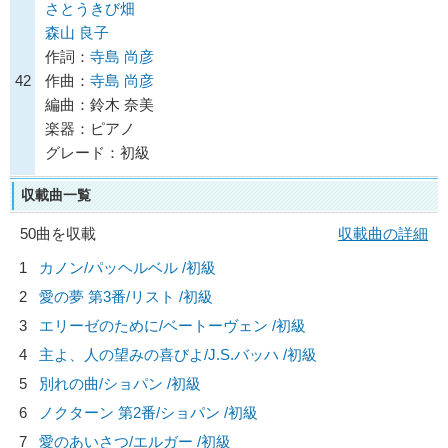
さとうきび畑
森山 良子
作詞：
寺島 尚彦
42
作曲：
寺島 尚彦
編曲：鈴木 奈美
楽器：ピアノ
グレード：初級
収載曲一覧
50曲を収載
収載曲の詳細
1
カノン/
パッヘルベル
/初級
2
愛の夢 第3番/
リスト
/初級
3
エリーゼのために/
ベートーヴェン
/初級
4
主よ、人の望みの喜びよ/
J.S.バッハ
/初級
5
別れの曲/
ショパン
/初級
6
ノクターン 第2番/
ショパン
/初級
7
愛のあいさつ/
エルガー
/初級