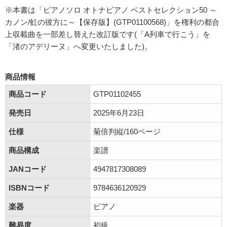
※本書は「ピアノソロ オトナピアノ ベストセレクション50 ～
カノン/虹の彼方に～【保存版】(GTP01100568)」を権利の都合
上収載曲を一部差し替えた改訂版です(「A列車で行こう」を
「渚のアデリーヌ」へ変更いたしました)。
商品情報
商品コード
GTP01102455
発売日
2025年6月23日
仕様
菊倍判縦/160ページ
商品構成
楽譜
JANコード
4947817308089
ISBNコード
9784636120929
楽器
ピアノ
難易度
初級