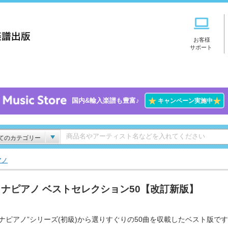
お客様
サポート
★
★
国内&輸入楽譜も豊富♪
キャンペーン実施中
てのカテゴリー
アノ
ナピアノ ベストセレクション50【改訂新版】
トナピアノ”シリーズ(初級)から選りすぐりの50曲を収載したベスト版で