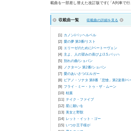
載曲を一部差し替えた改訂版です(「A列車で行
収載曲一覧
収載曲の詳細を見る
[1]
カノン/
パッヘルベル
[2]
愛の夢 第3番/
リスト
[3]
エリーゼのために/
ベートーヴェン
[4]
主よ、人の望みの喜びよ/
J.S.バッハ
[5]
別れの曲/
ショパン
[6]
ノクターン 第2番/
ショパン
[7]
愛のあいさつ/
エルガー
[8]
ピアノ・ソナタ 第8番「悲愴」第2楽章/
ベ
[9]
フライ・ミー・トゥ・ザ・ムーン
[10]
枯葉
[11]
テイク・ファイブ
[12]
星に願いを
[13]
美女と野獣
[14]
レット・イット・ゴー
[15]
いつか王子様が