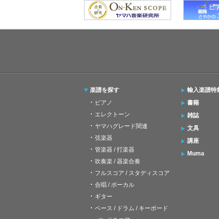
楽譜を探す
輸入楽譜特
ピアノ
書籍
エレクトーン
雑誌
ヤマハグレード関連
文具
弦楽器
講座
管楽器 / 打楽器
Muma
吹奏楽 / 器楽合奏
フルスコア / スタディスコア
合唱 / ボーカル
ギター
ベース / ドラム / キーボード