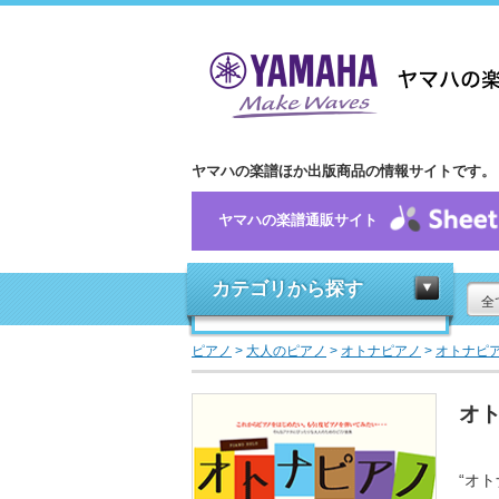
ヤマハの楽譜ほか出版商品の情報サイトです。
ヤマハの楽譜通販サイト
カテゴリから探す
全
ピアノ
>
大人のピアノ
>
オトナピアノ
>
オトナピ
オト
“オ