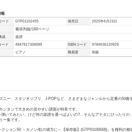
情報
コード
GTP01102455
発売日
2025年6月23日
菊倍判縦/160ページ
構成
楽譜
コード
4947817308089
ISBNコード
9784636120929
ピアノ
難易度
初級
ニー、スタジオジブリ、J-POPなど、さまざまなジャンルから定番の50曲
カンタンで大きめの見やすい譜面が特長です。
を弾いてみたい、けど何の楽譜を選べばよいの?…そんなアナタにぴったりの、
リー集です。
ション50 ～カノン/虹の彼方に～【保存版】(GTP01100568)」を権利の都