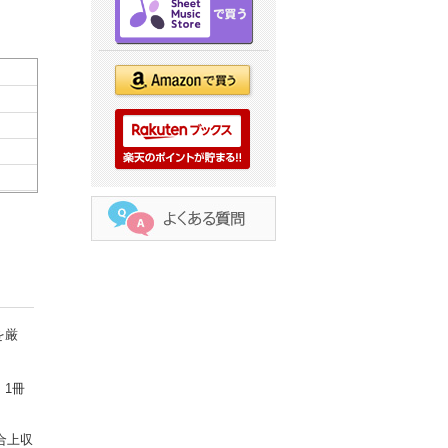
を厳
1冊
合上収