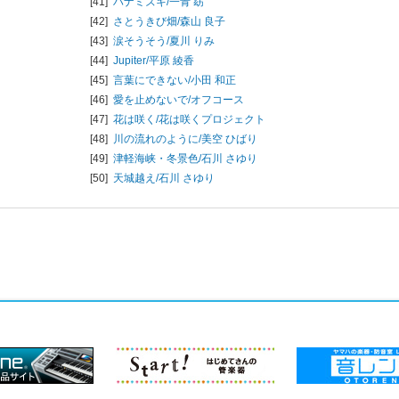
[41]
ハナミズキ/
一青 窈
[42]
さとうきび畑/
森山 良子
[43]
涙そうそう/
夏川 りみ
[44]
Jupiter/
平原 綾香
[45]
言葉にできない/
小田 和正
[46]
愛を止めないで/
オフコース
[47]
花は咲く/
花は咲くプロジェクト
[48]
川の流れのように/
美空 ひばり
[49]
津軽海峡・冬景色/
石川 さゆり
[50]
天城越え/
石川 さゆり