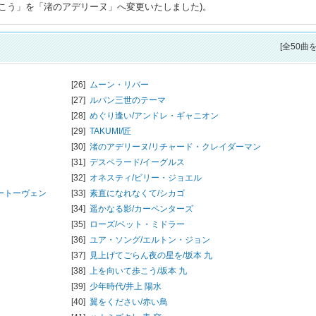
こう」を「渚のアデリーヌ」へ変更いたしました)。
[全50曲
[26]
ムーン・リバー
[27]
ルパン三世のテーマ
[28]
めぐり逢い/
アンドレ・ギャニオン
[29]
TAKUMI/匠
[30]
渚のアデリーヌ/
リチャード・クレイダーマン
[31]
デスペラード/
イーグルス
[32]
オネスティ/
ビリー・ジョエル
ートーヴェン
[33]
素直になれなくて/
シカゴ
[34]
遥かなる影/
カーペンターズ
[35]
ローズ/
ベット・ミドラー
[36]
ユア・ソング/
エルトン・ジョン
[37]
見上げてごらん夜の星を/
坂本 九
[38]
上を向いて歩こう/
坂本 九
[39]
少年時代/
井上 陽水
[40]
翼をください/
赤い鳥