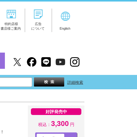
特約店様
広告
書店様ご案内
について
English
詳細検索
好評発売中
3,300
税込：
円
す！