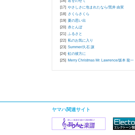
[16]
君をのせて
[17]
やさしさに包まれたなら/
荒井 由実
[18]
さくらさくら
[19]
夏の思い出
[20]
赤とんぼ
[21]
ふるさと
[22]
私のお気に入り
[23]
Summer/
久石 譲
[24]
虹の彼方に
[25]
Merry Christmas Mr. Lawrence/
坂本 龍一
ヤマハ関連サイト