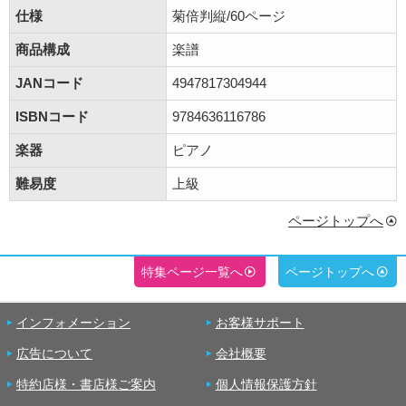
仕様
菊倍判縦/60ページ
商品構成
楽譜
JANコード
4947817304944
ISBNコード
9784636116786
楽器
ピアノ
難易度
上級
ページトップへ
特集ページ一覧へ
ページトップへ
インフォメーション
お客様サポート
広告について
会社概要
特約店様・書店様ご案内
個人情報保護方針