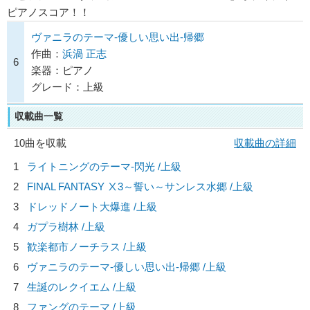
ピアノスコア！！
ヴァニラのテーマ-優しい思い出-帰郷
作曲：
浜渦 正志
6
楽器：ピアノ
グレード：上級
収載曲一覧
10曲を収載
収載曲の詳細
1
ライトニングのテーマ-閃光 /上級
2
FINAL FANTASY Ⅹ3～誓い～サンレス水郷 /上級
3
ドレッドノート大爆進 /上級
4
ガプラ樹林 /上級
5
歓楽都市ノーチラス /上級
6
ヴァニラのテーマ-優しい思い出-帰郷 /上級
7
生誕のレクイエム /上級
8
ファングのテーマ /上級