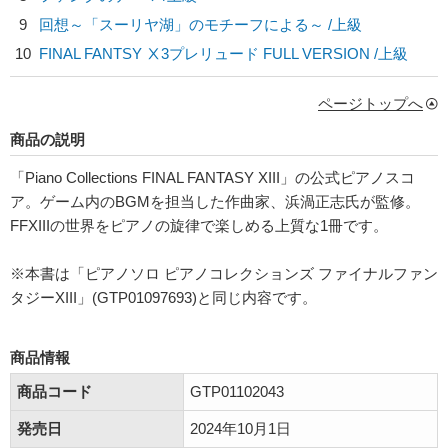
9
回想～「スーリヤ湖」のモチーフによる～ /上級
10
FINAL FANTSY Ⅹ3プレリュード FULL VERSION /上級
ページトップへ
商品の説明
「Piano Collections FINAL FANTASY XIII」の公式ピアノスコ
ア。ゲーム内のBGMを担当した作曲家、浜渦正志氏が監修。
FFXIIIの世界をピアノの旋律で楽しめる上質な1冊です。
※本書は「ピアノソロ ピアノコレクションズ ファイナルファン
タジーXIII」(GTP01097693)と同じ内容です。
商品情報
商品コード
GTP01102043
発売日
2024年10月1日