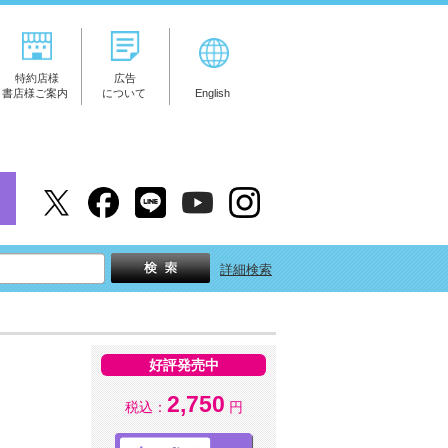
特約店様
広告
書店様ご案内
について
English
詳細検索
好評発売中
2,750
税込：
円