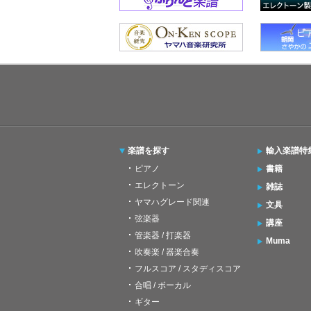
楽譜を探す
輸入楽譜特
ピアノ
書籍
エレクトーン
雑誌
ヤマハグレード関連
文具
弦楽器
講座
管楽器 / 打楽器
Muma
吹奏楽 / 器楽合奏
フルスコア / スタディスコア
合唱 / ボーカル
ギター