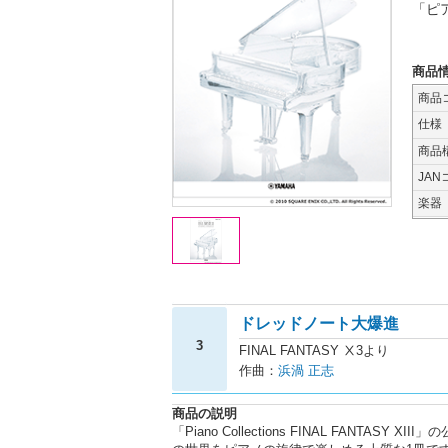
「ピア
商品
商品
仕様
商品
JAN
楽器
ドレッドノート大爆進
3
FINAL FANTASY Ⅹ3より
作曲：
浜渦 正志
商品の説明
「Piano Collections FINAL FANT