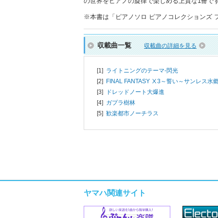
の世界をピアノの旋律で楽しめる上質な1冊で
※本書は「ピアノソロ ピアノコレクションズ ファイ
収載曲一覧
収載曲の詳細を見る
[1]
ライトニングのテーマ-閃光
[2]
FINAL FANTASY Ⅹ3～誓い～サンレス水
[3]
ドレッドノート大爆進
[4]
ガプラ樹林
[5]
歓楽都市ノーチラス
ヤマハ関連サイト