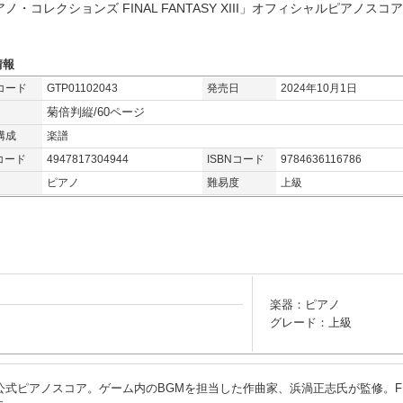
ノ・コレクションズ FINAL FANTASY XIII」オフィシャルピアノスコ
情報
コード
GTP01102043
発売日
2024年10月1日
菊倍判縦/60ページ
構成
楽譜
コード
4947817304944
ISBNコード
9784636116786
ピアノ
難易度
上級
楽器：ピアノ
グレード：上級
ASY XIII」の公式ピアノスコア。ゲーム内のBGMを担当した作曲家、浜渦正志氏が監修。FFX