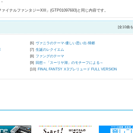
す。
ナルファンタジーXIII」(GTP01097693)と同じ内容です。
[全10曲
[6]
ヴァニラのテーマ-優しい思い出-帰郷
郷
[7]
生誕のレクイエム
[8]
ファングのテーマ
[9]
回想～「スーリヤ湖」のモチーフによる～
[10]
FINAL FANTSY Ⅹ3プレリュード FULL VERSION