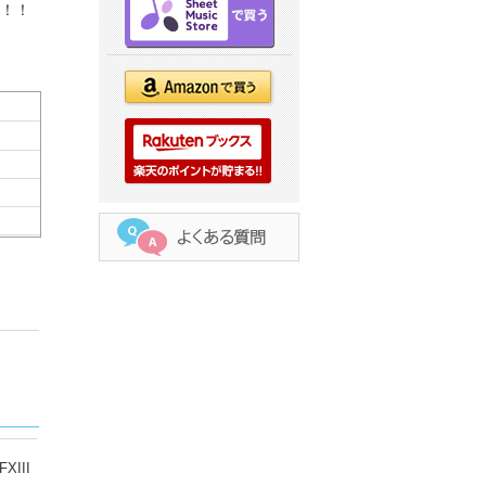
ア！！
III