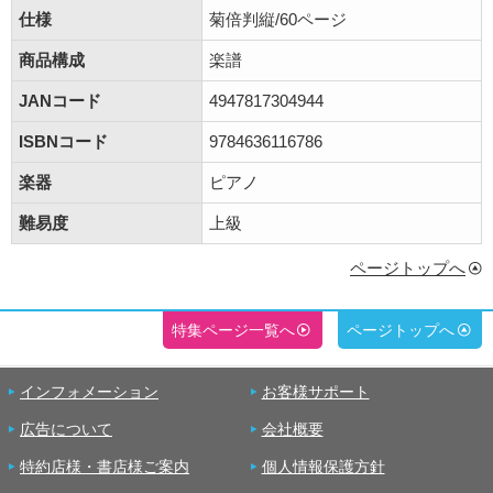
仕様
菊倍判縦/60ページ
商品構成
楽譜
JANコード
4947817304944
ISBNコード
9784636116786
楽器
ピアノ
難易度
上級
ページトップへ
特集ページ一覧へ
ページトップへ
インフォメーション
お客様サポート
広告について
会社概要
特約店様・書店様ご案内
個人情報保護方針