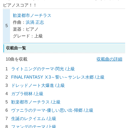
ピアノスコア！！
歓楽都市ノーチラス
作曲：
浜渦 正志
5
楽器：ピアノ
グレード：上級
収載曲一覧
10曲を収載
収載曲の詳細
1
ライトニングのテーマ-閃光 /上級
2
FINAL FANTASY Ⅹ3～誓い～サンレス水郷 /上級
3
ドレッドノート大爆進 /上級
4
ガプラ樹林 /上級
5
歓楽都市ノーチラス /上級
6
ヴァニラのテーマ-優しい思い出-帰郷 /上級
7
生誕のレクイエム /上級
8
ファングのテーマ /上級