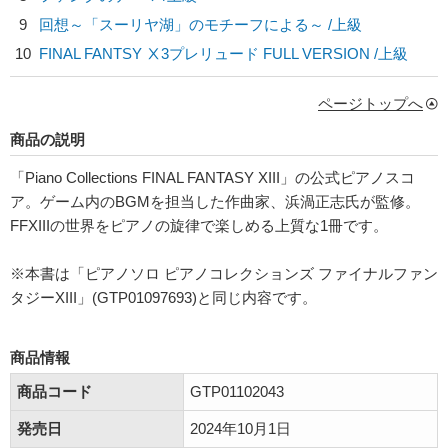
9
回想～「スーリヤ湖」のモチーフによる～ /上級
10
FINAL FANTSY Ⅹ3プレリュード FULL VERSION /上級
ページトップへ
商品の説明
「Piano Collections FINAL FANTASY XIII」の公式ピアノスコ
ア。ゲーム内のBGMを担当した作曲家、浜渦正志氏が監修。
FFXIIIの世界をピアノの旋律で楽しめる上質な1冊です。
※本書は「ピアノソロ ピアノコレクションズ ファイナルファン
タジーXIII」(GTP01097693)と同じ内容です。
商品情報
商品コード
GTP01102043
発売日
2024年10月1日