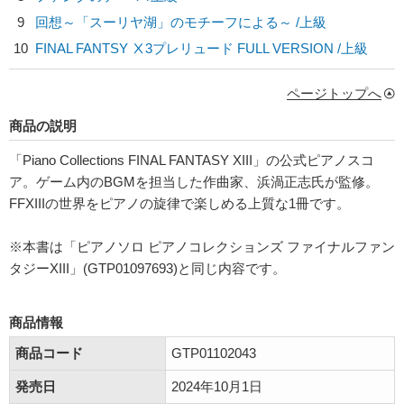
9
回想～「スーリヤ湖」のモチーフによる～ /上級
10
FINAL FANTSY Ⅹ3プレリュード FULL VERSION /上級
ページトップへ
商品の説明
「Piano Collections FINAL FANTASY XIII」の公式ピアノスコ
ア。ゲーム内のBGMを担当した作曲家、浜渦正志氏が監修。
FFXIIIの世界をピアノの旋律で楽しめる上質な1冊です。
※本書は「ピアノソロ ピアノコレクションズ ファイナルファン
タジーXIII」(GTP01097693)と同じ内容です。
商品情報
商品コード
GTP01102043
発売日
2024年10月1日