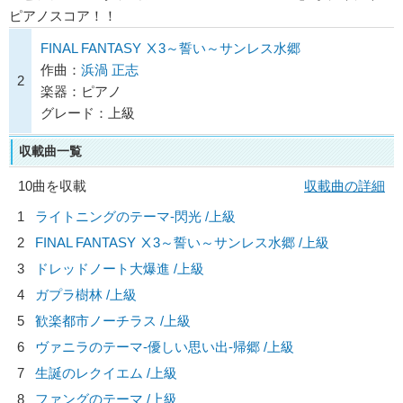
ピアノスコア！！
FINAL FANTASY Ⅹ3～誓い～サンレス水郷
作曲：
浜渦 正志
2
楽器：ピアノ
グレード：上級
収載曲一覧
10曲を収載
収載曲の詳細
1
ライトニングのテーマ-閃光 /上級
2
FINAL FANTASY Ⅹ3～誓い～サンレス水郷 /上級
3
ドレッドノート大爆進 /上級
4
ガプラ樹林 /上級
5
歓楽都市ノーチラス /上級
6
ヴァニラのテーマ-優しい思い出-帰郷 /上級
7
生誕のレクイエム /上級
8
ファングのテーマ /上級