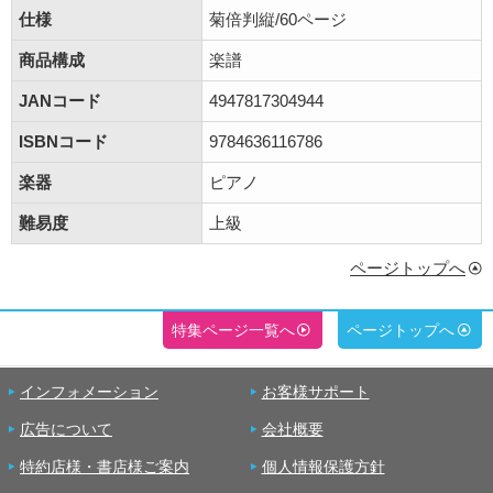
仕様
菊倍判縦/60ページ
商品構成
楽譜
JANコード
4947817304944
ISBNコード
9784636116786
楽器
ピアノ
難易度
上級
ページトップへ
特集ページ一覧へ
ページトップへ
インフォメーション
お客様サポート
広告について
会社概要
特約店様・書店様ご案内
個人情報保護方針