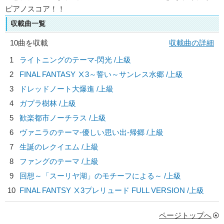
ピアノスコア！！
収載曲一覧
10曲を収載
収載曲の詳細
1
ライトニングのテーマ-閃光 /上級
2
FINAL FANTASY Ⅹ3～誓い～サンレス水郷 /上級
3
ドレッドノート大爆進 /上級
4
ガプラ樹林 /上級
5
歓楽都市ノーチラス /上級
6
ヴァニラのテーマ-優しい思い出-帰郷 /上級
7
生誕のレクイエム /上級
8
ファングのテーマ /上級
9
回想～「スーリヤ湖」のモチーフによる～ /上級
10
FINAL FANTSY Ⅹ3プレリュード FULL VERSION /上級
ページトップへ