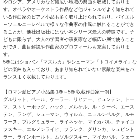
やロシア、アメリカなど幅広い地域の楽曲を収載しておりま
す。オペラやオーケストラ作品など他ジャンルでよく知られて
いる作曲家のピアノ小品も多く取り上げられており、バイエル
～ツェルニーレベルで様々な作曲家の作風に触れることができ
ることが、他社出版社にはない本シリーズ最大の特徴です。子
どもに限らず、大人の学習者や演奏家など幅広い層で使うこと
ができ、曲目解説や作曲家のプロフィールも充実しておりま
す。
5巻にはショパン「マズルカ」やシューマン「トロイメライ」な
どの楽曲も入っており、あまり知られていない素敵な楽曲をバ
ランスよく収載しております。
【ロマン派ピアノ小品集 1巻～5巻 収載作曲家一例】
グルリット、ベール、ケーラー、リヒナー、ヒュンテン、トー
マ、ストリーボッグ、ハック、メルケル、ル・クーペ、エース
テン、ランゲ、シューマン、ウィルム、ニュルンベルク、ルモ
ワーヌ、ブルグミュラー、ライネッケ、マイカパル、チャイコ
フスキー、エルメンライヒ、フランク、グリンカ、シュピント
ラー、ラインホールト、ムソルグスキー、マイカパル、ウェー