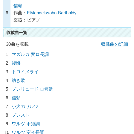
信頼
6
作曲：
F.Mendelssohn-Bartholdy
楽器：ピアノ
収載曲一覧
30曲を収載
収載曲の詳細
1
マズルカ 変ロ長調
2
後悔
3
トロイメライ
4
紡ぎ歌
5
プレリュード ロ短調
6
信頼
7
小犬のワルツ
8
プレスト
9
ワルツ ホ短調
10
ワルツ 変イ長調