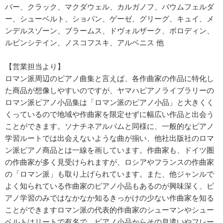
バー、クラック、マクダウェル、カルガノフ、バウムフェルダ
ー、シューベルト、ショパン、ゲーゼ、グリーグ、キュイ、メ
ンデルスゾーン、ブラームス、ドヴォルザーク、ボロディン、
ルビンシテイン、ノスコフスキ、アルベニス 他
【営業担当より】
ロマン派周辺のピアノ曲集と言えば、各作曲家の作品に特化し
た商品が想像しやすいのですが、ヤマハピアノライブラリーの
ロマン派ピアノ小品集は「ロマン派のピアノ小品」と大きくく
くっているので地域や作曲家を限定せずに幅広い作品と出会う
ことができます。ソナチネアルバムと同様に、一般的なピアノ
学習ルートでは出会えないような曲が揃い、他社出版社のロマ
ン派ピアノ商品とは一線を画しています。作曲家も、ドイツ圏
の作曲家が多く見受けられますが、ロシアやフランスの作曲家
の「ロマン派」も取り上げられています。また、他ジャンルで
よく知られている作曲家のピアノ小品もあるのが興味深く、ピ
アノ学習のみではなかなか知るきっかけの少ない作曲家を知る
ことができますロマン派の代表的作曲家のシューマンやシュー
ベルトはリートで有名で、ピアノ小品からその息遣いやフレー