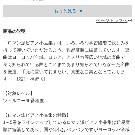
もっと見る
ページトップへ
商品の説明
「ロマン派ピアノ小品集」は、いろいろな学習段階で親しみを
持って弾いていただけるよう、難易度順に編纂しています。楽
曲はヨーロッパ全域、ロシア、アメリカ等広い地域の楽曲で、
良く知られている曲とこれまであまり知られていなかった名曲
を厳選。手元に置いておきたい、貴重な曲集となっておりま
す。 校訂：神野 明
【対象レベル】
ツェルニー40番程度
【ロマン派ピアノ小品集の特徴】
1～5巻をラインナップしているロマン派ピアノ小品集は難易度
順に編纂してあり、国や年代はバラバラですがヨーロッパ全域