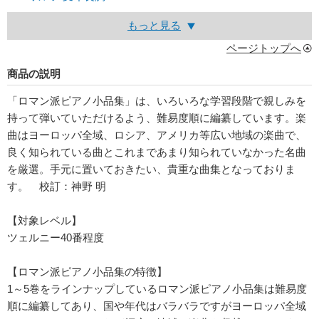
もっと見る
ページトップへ
商品の説明
「ロマン派ピアノ小品集」は、いろいろな学習段階で親しみを
持って弾いていただけるよう、難易度順に編纂しています。楽
曲はヨーロッパ全域、ロシア、アメリカ等広い地域の楽曲で、
良く知られている曲とこれまであまり知られていなかった名曲
を厳選。手元に置いておきたい、貴重な曲集となっておりま
す。 校訂：神野 明
【対象レベル】
ツェルニー40番程度
【ロマン派ピアノ小品集の特徴】
1～5巻をラインナップしているロマン派ピアノ小品集は難易度
順に編纂してあり、国や年代はバラバラですがヨーロッパ全域