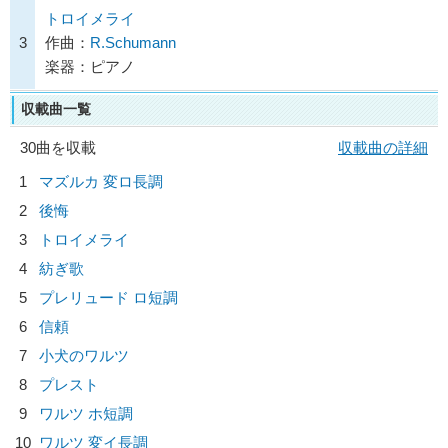
トロイメライ
3
作曲：
R.Schumann
楽器：ピアノ
収載曲一覧
30曲を収載
収載曲の詳細
1
マズルカ 変ロ長調
2
後悔
3
トロイメライ
4
紡ぎ歌
5
プレリュード ロ短調
6
信頼
7
小犬のワルツ
8
プレスト
9
ワルツ ホ短調
10
ワルツ 変イ長調