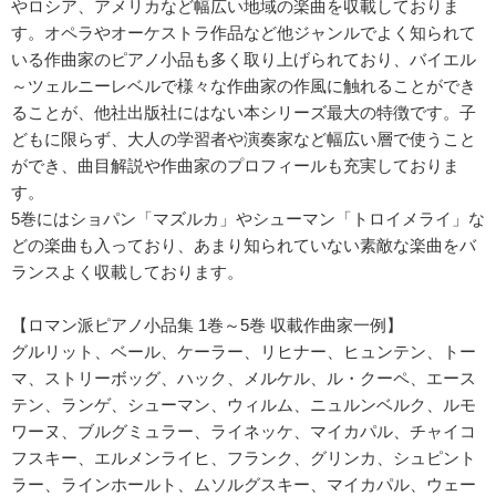
やロシア、アメリカなど幅広い地域の楽曲を収載しておりま
す。オペラやオーケストラ作品など他ジャンルでよく知られて
いる作曲家のピアノ小品も多く取り上げられており、バイエル
～ツェルニーレベルで様々な作曲家の作風に触れることができ
ることが、他社出版社にはない本シリーズ最大の特徴です。子
どもに限らず、大人の学習者や演奏家など幅広い層で使うこと
ができ、曲目解説や作曲家のプロフィールも充実しておりま
す。
5巻にはショパン「マズルカ」やシューマン「トロイメライ」な
どの楽曲も入っており、あまり知られていない素敵な楽曲をバ
ランスよく収載しております。
【ロマン派ピアノ小品集 1巻～5巻 収載作曲家一例】
グルリット、ベール、ケーラー、リヒナー、ヒュンテン、トー
マ、ストリーボッグ、ハック、メルケル、ル・クーペ、エース
テン、ランゲ、シューマン、ウィルム、ニュルンベルク、ルモ
ワーヌ、ブルグミュラー、ライネッケ、マイカパル、チャイコ
フスキー、エルメンライヒ、フランク、グリンカ、シュピント
ラー、ラインホールト、ムソルグスキー、マイカパル、ウェー