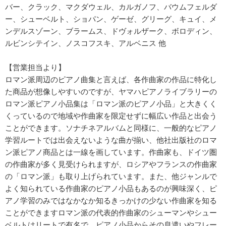
バー、クラック、マクダウェル、カルガノフ、バウムフェルダ
ー、シューベルト、ショパン、ゲーゼ、グリーグ、キュイ、メ
ンデルスゾーン、ブラームス、ドヴォルザーク、ボロディン、
ルビンシテイン、ノスコフスキ、アルベニス 他
【営業担当より】
ロマン派周辺のピアノ曲集と言えば、各作曲家の作品に特化し
た商品が想像しやすいのですが、ヤマハピアノライブラリーの
ロマン派ピアノ小品集は「ロマン派のピアノ小品」と大きくく
くっているので地域や作曲家を限定せずに幅広い作品と出会う
ことができます。ソナチネアルバムと同様に、一般的なピアノ
学習ルートでは出会えないような曲が揃い、他社出版社のロマ
ン派ピアノ商品とは一線を画しています。作曲家も、ドイツ圏
の作曲家が多く見受けられますが、ロシアやフランスの作曲家
の「ロマン派」も取り上げられています。また、他ジャンルで
よく知られている作曲家のピアノ小品もあるのが興味深く、ピ
アノ学習のみではなかなか知るきっかけの少ない作曲家を知る
ことができますロマン派の代表的作曲家のシューマンやシュー
ベルトはリートで有名で、ピアノ小品からその息遣いやフレー