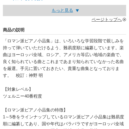
もっと見る
ページトップへ
商品の説明
「ロマン派ピアノ小品集」は、いろいろな学習段階で親しみを
持って弾いていただけるよう、難易度順に編纂しています。楽
曲はヨーロッパ全域、ロシア、アメリカ等広い地域の楽曲で、
良く知られている曲とこれまであまり知られていなかった名曲
を厳選。手元に置いておきたい、貴重な曲集となっておりま
す。 校訂：神野 明
【対象レベル】
ツェルニー40番程度
【ロマン派ピアノ小品集の特徴】
1～5巻をラインナップしているロマン派ピアノ小品集は難易度
順に編纂してあり、国や年代はバラバラですがヨーロッパ全域