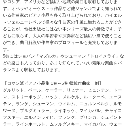
やロシア、アメリカなど幅広い地域の楽曲を収載しておりま
す。オペラやオーケストラ作品など他ジャンルでよく知られて
いる作曲家のピアノ小品も多く取り上げられており、バイエル
～ツェルニーレベルで様々な作曲家の作風に触れることができ
ることが、他社出版社にはない本シリーズ最大の特徴です。子
どもに限らず、大人の学習者や演奏家など幅広い層で使うこと
ができ、曲目解説や作曲家のプロフィールも充実しておりま
す。
5巻にはショパン「マズルカ」やシューマン「トロイメライ」な
どの楽曲も入っており、あまり知られていない素敵な楽曲をバ
ランスよく収載しております。
【ロマン派ピアノ小品集 1巻～5巻 収載作曲家一例】
グルリット、ベール、ケーラー、リヒナー、ヒュンテン、トー
マ、ストリーボッグ、ハック、メルケル、ル・クーペ、エース
テン、ランゲ、シューマン、ウィルム、ニュルンベルク、ルモ
ワーヌ、ブルグミュラー、ライネッケ、マイカパル、チャイコ
フスキー、エルメンライヒ、フランク、グリンカ、シュピント
ラー、ラインホールト、ムソルグスキー、マイカパル、ウェー