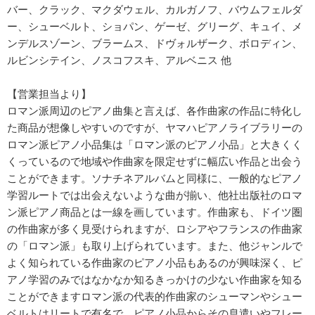
バー、クラック、マクダウェル、カルガノフ、バウムフェルダ
ー、シューベルト、ショパン、ゲーゼ、グリーグ、キュイ、メ
ンデルスゾーン、ブラームス、ドヴォルザーク、ボロディン、
ルビンシテイン、ノスコフスキ、アルベニス 他
【営業担当より】
ロマン派周辺のピアノ曲集と言えば、各作曲家の作品に特化し
た商品が想像しやすいのですが、ヤマハピアノライブラリーの
ロマン派ピアノ小品集は「ロマン派のピアノ小品」と大きくく
くっているので地域や作曲家を限定せずに幅広い作品と出会う
ことができます。ソナチネアルバムと同様に、一般的なピアノ
学習ルートでは出会えないような曲が揃い、他社出版社のロマ
ン派ピアノ商品とは一線を画しています。作曲家も、ドイツ圏
の作曲家が多く見受けられますが、ロシアやフランスの作曲家
の「ロマン派」も取り上げられています。また、他ジャンルで
よく知られている作曲家のピアノ小品もあるのが興味深く、ピ
アノ学習のみではなかなか知るきっかけの少ない作曲家を知る
ことができますロマン派の代表的作曲家のシューマンやシュー
ベルトはリートで有名で、ピアノ小品からその息遣いやフレー