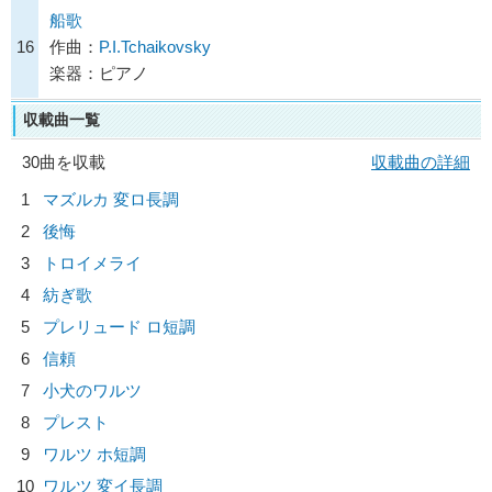
船歌
16
作曲：
P.I.Tchaikovsky
楽器：ピアノ
収載曲一覧
30曲を収載
収載曲の詳細
1
マズルカ 変ロ長調
2
後悔
3
トロイメライ
4
紡ぎ歌
5
プレリュード ロ短調
6
信頼
7
小犬のワルツ
8
プレスト
9
ワルツ ホ短調
10
ワルツ 変イ長調