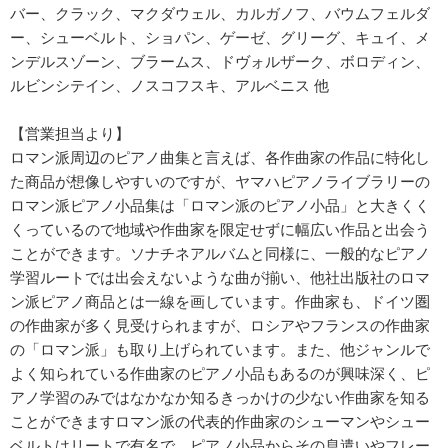
バー、クラック、マクダウェル、カルガノフ、バウムフェルダ
ー、シューベルト、ショパン、ゲーゼ、グリーグ、キュイ、メ
ンデルスゾーン、ブラームス、ドヴォルザーク、ボロディン、
ルビンシテイン、ノスコフスキ、アルベニス 他
【営業担当より】
ロマン派周辺のピアノ曲集と言えば、各作曲家の作品に特化し
た商品が想像しやすいのですが、ヤマハピアノライブラリーの
ロマン派ピアノ小品集は「ロマン派のピアノ小品」と大きくく
くっているので地域や作曲家を限定せずに幅広い作品と出会う
ことができます。ソナチネアルバムと同様に、一般的なピアノ
学習ルートでは出会えないような曲が揃い、他社出版社のロマ
ン派ピアノ商品とは一線を画しています。作曲家も、ドイツ圏
の作曲家が多く見受けられますが、ロシアやフランスの作曲家
の「ロマン派」も取り上げられています。また、他ジャンルで
よく知られている作曲家のピアノ小品もあるのが興味深く、ピ
アノ学習のみではなかなか知るきっかけの少ない作曲家を知る
ことができますロマン派の代表的作曲家のシューマンやシュー
ベルトはリートで有名で、ピアノ小品からその息遣いやフレー