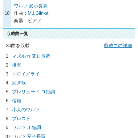
ワルツ 変ホ長調
18
作曲：
M.I.Glinka
楽器：ピアノ
収載曲一覧
30曲を収載
収載曲の詳細
1
マズルカ 変ロ長調
2
後悔
3
トロイメライ
4
紡ぎ歌
5
プレリュード ロ短調
6
信頼
7
小犬のワルツ
8
プレスト
9
ワルツ ホ短調
10
ワルツ 変イ長調