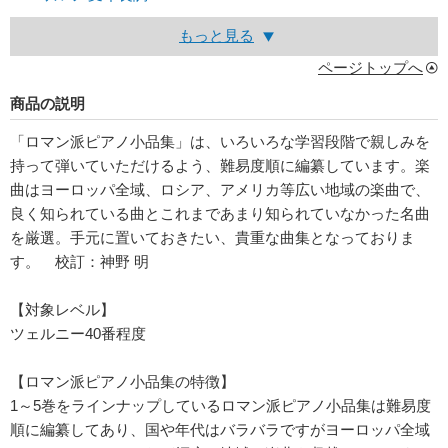
もっと見る
ページトップへ
商品の説明
「ロマン派ピアノ小品集」は、いろいろな学習段階で親しみを
持って弾いていただけるよう、難易度順に編纂しています。楽
曲はヨーロッパ全域、ロシア、アメリカ等広い地域の楽曲で、
良く知られている曲とこれまであまり知られていなかった名曲
を厳選。手元に置いておきたい、貴重な曲集となっておりま
す。 校訂：神野 明
【対象レベル】
ツェルニー40番程度
【ロマン派ピアノ小品集の特徴】
1～5巻をラインナップしているロマン派ピアノ小品集は難易度
順に編纂してあり、国や年代はバラバラですがヨーロッパ全域