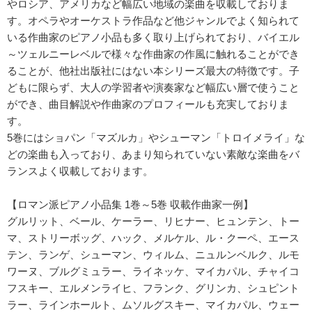
やロシア、アメリカなど幅広い地域の楽曲を収載しておりま
す。オペラやオーケストラ作品など他ジャンルでよく知られて
いる作曲家のピアノ小品も多く取り上げられており、バイエル
～ツェルニーレベルで様々な作曲家の作風に触れることができ
ることが、他社出版社にはない本シリーズ最大の特徴です。子
どもに限らず、大人の学習者や演奏家など幅広い層で使うこと
ができ、曲目解説や作曲家のプロフィールも充実しておりま
す。
5巻にはショパン「マズルカ」やシューマン「トロイメライ」な
どの楽曲も入っており、あまり知られていない素敵な楽曲をバ
ランスよく収載しております。
【ロマン派ピアノ小品集 1巻～5巻 収載作曲家一例】
グルリット、ベール、ケーラー、リヒナー、ヒュンテン、トー
マ、ストリーボッグ、ハック、メルケル、ル・クーペ、エース
テン、ランゲ、シューマン、ウィルム、ニュルンベルク、ルモ
ワーヌ、ブルグミュラー、ライネッケ、マイカパル、チャイコ
フスキー、エルメンライヒ、フランク、グリンカ、シュピント
ラー、ラインホールト、ムソルグスキー、マイカパル、ウェー