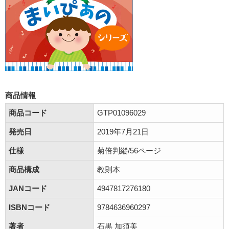
商品情報
商品コード
GTP01096029
発売日
2019年7月21日
仕様
菊倍判縦/56ページ
商品構成
教則本
JANコード
4947817276180
ISBNコード
9784636960297
著者
石黒 加須美