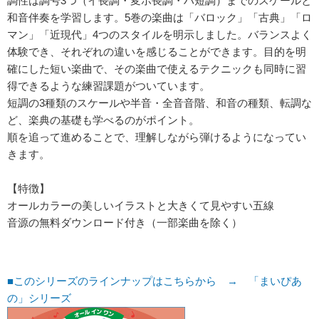
調性は調号3つ（イ長調・変ホ長調・ハ短調）までのスケールと
和音伴奏を学習します。5巻の楽曲は「バロック」「古典」「ロ
マン」「近現代」4つのスタイルを明示しました。バランスよく
体験でき、それぞれの違いを感じることができます。目的を明
確にした短い楽曲で、その楽曲で使えるテクニックも同時に習
得できるような練習課題がついています。
短調の3種類のスケールや半音・全音音階、和音の種類、転調な
ど、楽典の基礎も学べるのがポイント。
順を追って進めることで、理解しながら弾けるようになってい
きます。
【特徴】
オールカラーの美しいイラストと大きくて見やすい五線
音源の無料ダウンロード付き（一部楽曲を除く）
■このシリーズのラインナップはこちらから → 「まいぴあ
の」シリーズ