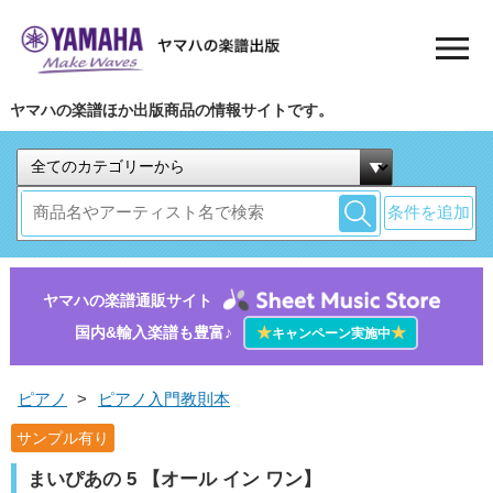
ヤマハの楽譜ほか出版商品の情報サイトです。
条件を追加
ヤマハの楽譜通販サイト
国内&輸入楽譜も豊富♪
★
★
キャンペーン実施中
ピアノ
>
ピアノ入門教則本
サンプル有り
まいぴあの 5 【オール イン ワン】