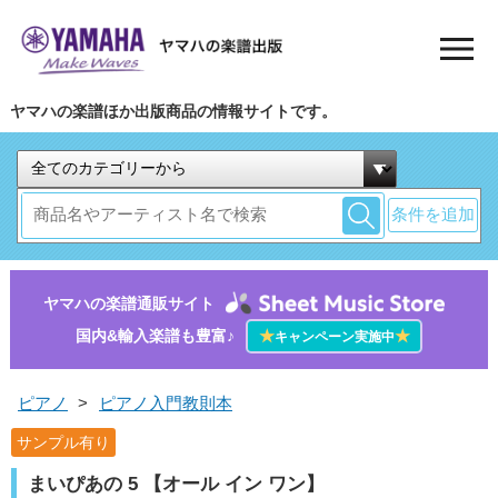
ヤマハの楽譜ほか出版商品の情報サイトです。
条件を追加
ヤマハの楽譜通販サイト
国内&輸入楽譜も豊富♪
★
★
キャンペーン実施中
ピアノ
>
ピアノ入門教則本
サンプル有り
まいぴあの 5 【オール イン ワン】