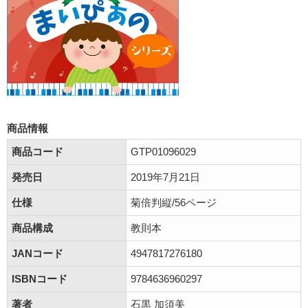
商品情報
商品コード
GTP01096029
発売日
2019年7月21日
仕様
菊倍判縦/56ページ
商品構成
教則本
JANコード
4947817276180
ISBNコード
9784636960297
著者
石黒 加須美