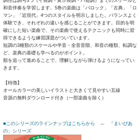
調性は調号3つ（イ長調・変ホ長調・ハ短調）までのスケールと
和音伴奏を学習します。5巻の楽曲は「バロック」「古典」「ロ
マン」「近現代」4つのスタイルを明示しました。バランスよく
体験でき、それぞれの違いを感じることができます。目的を明
確にした短い楽曲で、その楽曲で使えるテクニックも同時に習
得できるような練習課題がついています。
短調の3種類のスケールや半音・全音音階、和音の種類、転調な
ど、楽典の基礎も学べるのがポイント。
順を追って進めることで、理解しながら弾けるようになってい
きます。
【特徴】
オールカラーの美しいイラストと大きくて見やすい五線
音源の無料ダウンロード付き（一部楽曲を除く）
■このシリーズのラインナップはこちらから → 「まいぴあ
の」シリーズ