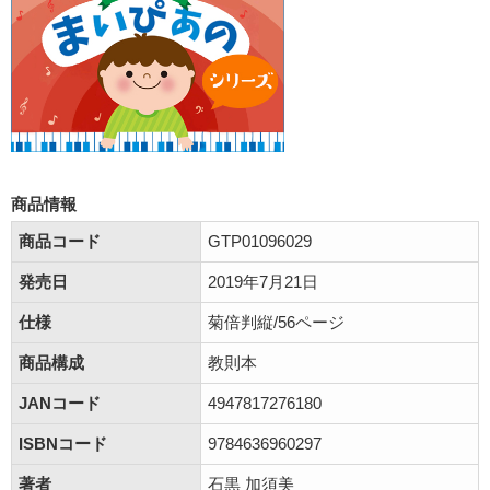
商品情報
商品コード
GTP01096029
発売日
2019年7月21日
仕様
菊倍判縦/56ページ
商品構成
教則本
JANコード
4947817276180
ISBNコード
9784636960297
著者
石黒 加須美