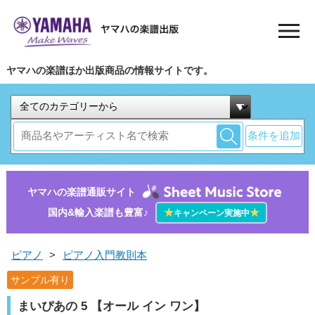
ヤマハの楽譜ほか出版商品の情報サイトです。
条件を追加
ヤマハの楽譜通販サイト
国内&輸入楽譜も豊富♪
★
★
キャンペーン実施中
ピアノ
>
ピアノ入門教則本
サンプル有り
まいぴあの 5 【オール イン ワン】