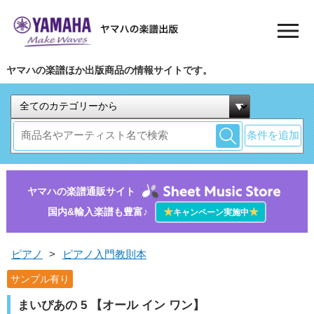
ヤマハの楽譜ほか出版商品の情報サイトです。
条件を追加
ヤマハの楽譜通販サイト
国内&輸入楽譜も豊富♪
★
★
キャンペーン実施中
ピアノ
>
ピアノ入門教則本
サンプル有り
まいぴあの 5 【オール イン ワン】