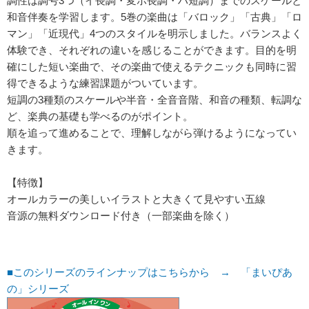
調性は調号3つ（イ長調・変ホ長調・ハ短調）までのスケールと
和音伴奏を学習します。5巻の楽曲は「バロック」「古典」「ロ
マン」「近現代」4つのスタイルを明示しました。バランスよく
体験でき、それぞれの違いを感じることができます。目的を明
確にした短い楽曲で、その楽曲で使えるテクニックも同時に習
得できるような練習課題がついています。
短調の3種類のスケールや半音・全音音階、和音の種類、転調な
ど、楽典の基礎も学べるのがポイント。
順を追って進めることで、理解しながら弾けるようになってい
きます。
【特徴】
オールカラーの美しいイラストと大きくて見やすい五線
音源の無料ダウンロード付き（一部楽曲を除く）
■このシリーズのラインナップはこちらから → 「まいぴあ
の」シリーズ