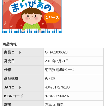
商品情報
商品コード
GTP01096029
発売日
2019年7月21日
仕様
菊倍判縦/56ページ
商品構成
教則本
JANコード
4947817276180
ISBNコード
9784636960297
著者
石黒 加須美