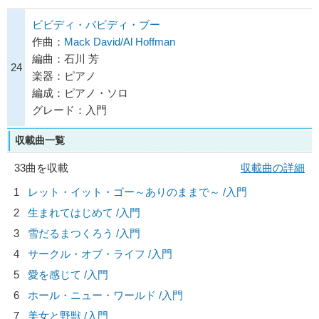
ビビディ・バビディ・ブー
作曲：
Mack David/Al Hoffman
編曲：石川 芳
24
楽器：ピアノ
編成：ピアノ・ソロ
グレード：入門
収載曲一覧
33曲を収載
収載曲の詳細
1
レット・イット・ゴー～ありのままで～ /入門
2
生まれてはじめて /入門
3
雪だるまつくろう /入門
4
サークル・オブ・ライフ /入門
5
愛を感じて /入門
6
ホール・ニュー・ワールド /入門
7
美女と野獣 /入門