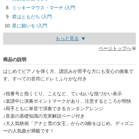
8
ミッキーマウス・マーチ /入門
9
君はともだち /入門
10
星に願いを /入門
もっと見る
ページトップへ
商品の説明
はじめてピアノを弾く方、譜読みが苦手な方にも安心の曲集で
す。すべての音符にドレミふりがな付き
♪指番号と指くぐり、こえなど、ていねいな指づかい表示
♪楽譜中に演奏ポイントマークがあり、注意するところが明快
♪両手ともに単音で演奏できるカンタンアレンジ
♪音楽の基礎知識の充実解説ページ付き
♪大人気映画「アナと雪の女王」からの3曲をはじめ、ディズニ
ーの人気曲が満載です！