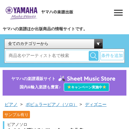
ヤマハの楽譜ほか出版商品の情報サイトです。
条件を追加
ヤマハの楽譜通販サイト
国内&輸入楽譜も豊富♪
★
★
キャンペーン実施中
ピアノ
>
ポピュラーピアノ（ソロ）
>
ディズニー
サンプル有り
ピアノソロ