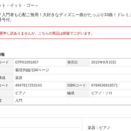
ット・イット・ゴー～
ノ入門者も心配ご無用！大好きなディズニー曲がたっぷり33曲！ドレミ
番号付。
変申し訳ありませんが、こちらの商品は絶版でございます。
情報
コード
GTP01091857
発売日
2015年9月10日
菊倍判縦/104ページ
構成
楽譜
コード
4947817253143
ISBNコード
9784636918571
ピアノ
編成
ピアノ・ソロ
度
入門
楽器：ピアノ