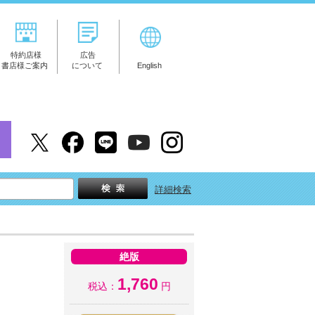
特約店様
広告
書店様ご案内
について
English
詳細検索
絶版
1,760
税込：
円