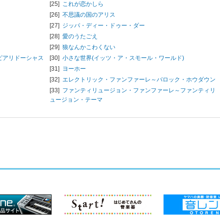
[25]
これが恋かしら
[26]
不思議の国のアリス
[27]
ジッパ・ディー・ドゥー・ダー
[28]
愛のうたごえ
[29]
狼なんかこわくない
ピアリドーシャス
[30]
小さな世界(イッツ・ア・スモール・ワールド)
[31]
ヨーホー
[32]
エレクトリック・ファンファーレ～バロック・ホウダウン
[33]
ファンティリュージョン・ファンファーレ～ファンティリ
ュージョン・テーマ