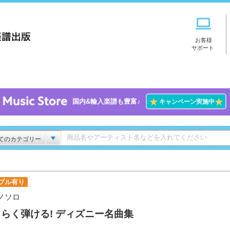
お客様
サポート
★
★
国内&輸入楽譜も豊富♪
キャンペーン実施中
てのカテゴリー
プル有り
ノソロ
らく弾ける! ディズニー名曲集