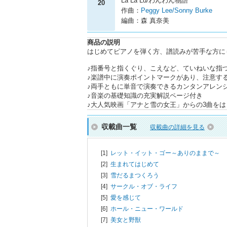
La La Lu/わんわん物語
20
作曲：
Peggy Lee/Sonny Burke
編曲：森 真奈美
商品の説明
はじめてピアノを弾く方、譜読みが苦手な方に
♪指番号と指くぐり、こえなど、ていねいな指
♪楽譜中に演奏ポイントマークがあり、注意す
♪両手ともに単音で演奏できるカンタンアレン
♪音楽の基礎知識の充実解説ページ付き
♪大人気映画「アナと雪の女王」からの3曲を
収載曲一覧
収載曲の詳細を見る
[1]
レット・イット・ゴー～ありのままで～
[2]
生まれてはじめて
[3]
雪だるまつくろう
[4]
サークル・オブ・ライフ
[5]
愛を感じて
[6]
ホール・ニュー・ワールド
[7]
美女と野獣