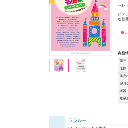
～レ
ピア
な指
※大
商品
商品
仕様
商品
JAN
楽器
難易
ララルー