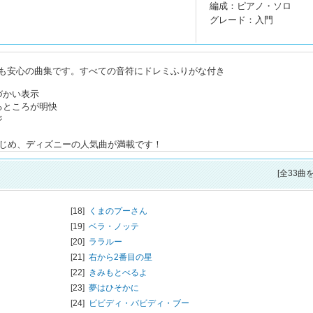
編成：ピアノ・ソロ
グレード：入門
も安心の曲集です。すべての音符にドレミふりがな付き
づかい表示
るところが明快
ジ
はじめ、ディズニーの人気曲が満載です！
[全33曲
[18]
くまのプーさん
[19]
ベラ・ノッテ
[20]
ララルー
[21]
右から2番目の星
[22]
きみもとべるよ
[23]
夢はひそかに
[24]
ビビディ・バビディ・ブー