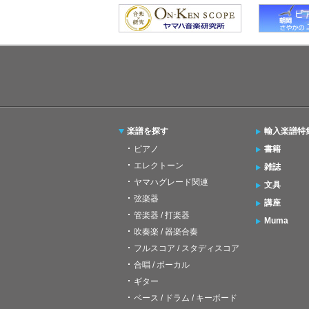
楽譜を探す
輸入楽譜特
ピアノ
書籍
エレクトーン
雑誌
ヤマハグレード関連
文具
弦楽器
講座
管楽器 / 打楽器
Muma
吹奏楽 / 器楽合奏
フルスコア / スタディスコア
合唱 / ボーカル
ギター
ベース / ドラム / キーボード