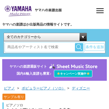
ヤマハの楽譜ほか出版商品の情報サイトです。
条件を追加
ヤマハの楽譜通販サイト
国内&輸入楽譜も豊富♪
★
★
キャンペーン実施中
ピアノ
>
ポピュラーピアノ（ソロ）
>
ディズニー
サンプル有り
ピアノソロ