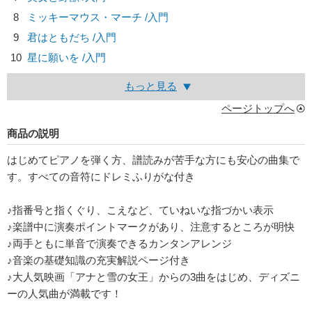
8
ミッキーマウス・マーチ /入門
9
君はともだち /入門
10
星に願いを /入門
もっと見る
ページトップへ
商品の説明
はじめてピアノを弾く方、譜読みが苦手な方にも安心の曲集で
す。すべての音符にドレミふりがな付き
♪指番号と指くぐり、こえなど、ていねいな指づかい表示
♪楽譜中に演奏ポイントマークがあり、注意するところが明快
♪両手ともに単音で演奏できるカンタンアレンジ
♪音楽の基礎知識の充実解説ページ付き
♪大人気映画「アナと雪の女王」からの3曲をはじめ、ディズニ
ーの人気曲が満載です！