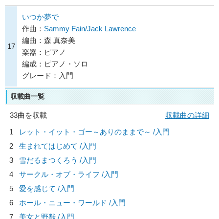
いつか夢で
作曲：
Sammy Fain/Jack Lawrence
編曲：森 真奈美
17
楽器：ピアノ
編成：ピアノ・ソロ
グレード：入門
収載曲一覧
33曲を収載
収載曲の詳細
1
レット・イット・ゴー～ありのままで～ /入門
2
生まれてはじめて /入門
3
雪だるまつくろう /入門
4
サークル・オブ・ライフ /入門
5
愛を感じて /入門
6
ホール・ニュー・ワールド /入門
7
美女と野獣 /入門