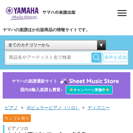
ヤマハの楽譜ほか出版商品の情報サイトです。
条件を追加
ヤマハの楽譜通販サイト
国内&輸入楽譜も豊富♪
★
★
キャンペーン実施中
ピアノ
>
ポピュラーピアノ（ソロ）
>
ディズニー
サンプル有り
ピアノソロ