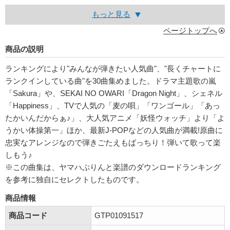
もっと見る
ページトップへ
商品の説明
ランキングにより"みんなが弾きたい人気曲"、"長くチャートに
ランクインしている曲"を30曲集めました。ドラマ主題歌の嵐
「Sakura」や、SEKAI NO OWARI「Dragon Night」、シェネル
「Happiness」、TVで人気の「麦の唄」「ワンゴール」「あっ
たかいんだからぁ♪」、大人気アニメ「妖怪ウォッチ」より「よ
うかい体操第一」ほか、最新J-POPなどの人気曲が満載!原曲に
忠実なアレンジなので弾きごたえもばっちり！弾いて歌って楽
しもう♪
※この曲集は、ヤマハぷりんと楽譜のダウンロードランキング
を参考に独自にセレクトしたものです。
商品情報
商品コード
GTP01091517