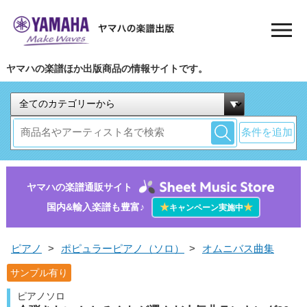
ヤマハの楽譜ほか出版商品の情報サイトです。
条件を追加
ヤマハの楽譜通販サイト
国内&輸入楽譜も豊富♪
★
★
キャンペーン実施中
ピアノ
>
ポピュラーピアノ（ソロ）
>
オムニバス曲集
サンプル有り
ピアノソロ