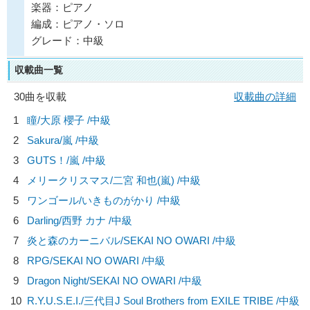
楽器：ピアノ
編成：ピアノ・ソロ
グレード：中級
収載曲一覧
30曲を収載
収載曲の詳細
1
瞳/
大原 櫻子
/中級
2
Sakura/
嵐
/中級
3
GUTS！/
嵐
/中級
4
メリークリスマス/
二宮 和也(嵐)
/中級
5
ワンゴール/
いきものがかり
/中級
6
Darling/
西野 カナ
/中級
7
炎と森のカーニバル/
SEKAI NO OWARI
/中級
8
RPG/
SEKAI NO OWARI
/中級
9
Dragon Night/
SEKAI NO OWARI
/中級
10
R.Y.U.S.E.I./
三代目J Soul Brothers from EXILE TRIBE
/中級