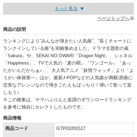
もっと見る
ページトップへ
商品の説明
ランキングにより"みんなが弾きたい人気曲"、"長くチャートに
ランクインしている曲"を30曲集めました。ドラマ主題歌の嵐
「Sakura」や、SEKAI NO OWARI「Dragon Night」、シェネル
「Happiness」、TVで人気の「麦の唄」「ワンゴール」「あっ
たかいんだからぁ♪」、大人気アニメ「妖怪ウォッチ」より「よ
うかい体操第一」ほか、最新J-POPなどの人気曲が満載!原曲に
忠実なアレンジなので弾きごたえもばっちり！弾いて歌って楽
しもう♪
※この曲集は、ヤマハぷりんと楽譜のダウンロードランキング
を参考に独自にセレクトしたものです。
商品情報
商品コード
GTP01091517