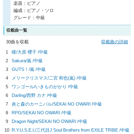
楽器：ピアノ
編成：ピアノ・ソロ
グレード：中級
収載曲一覧
30曲を収載
収載曲の詳細
1
瞳/
大原 櫻子
/中級
2
Sakura/
嵐
/中級
3
GUTS！/
嵐
/中級
4
メリークリスマス/
二宮 和也(嵐)
/中級
5
ワンゴール/
いきものがかり
/中級
6
Darling/
西野 カナ
/中級
7
炎と森のカーニバル/
SEKAI NO OWARI
/中級
8
RPG/
SEKAI NO OWARI
/中級
9
Dragon Night/
SEKAI NO OWARI
/中級
10
R.Y.U.S.E.I./
三代目J Soul Brothers from EXILE TRIBE
/中級