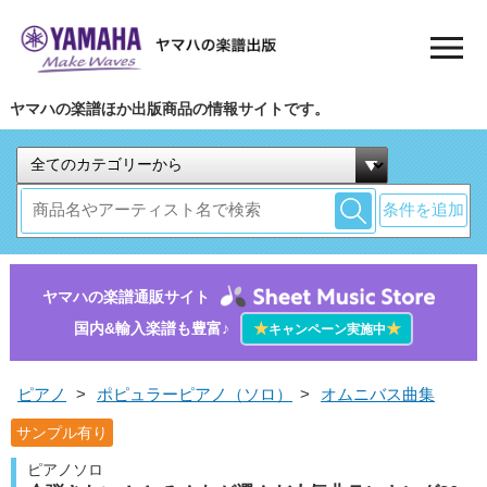
ヤマハの楽譜ほか出版商品の情報サイトです。
条件を追加
ヤマハの楽譜通販サイト
国内&輸入楽譜も豊富♪
★
★
キャンペーン実施中
ピアノ
>
ポピュラーピアノ（ソロ）
>
オムニバス曲集
サンプル有り
ピアノソロ