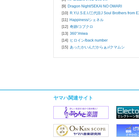
[9]
Dragon Night/
SEKAI NO OWARI
[10]
R.Y.U.S.E.I./
三代目J Soul Brothers from E
[11]
Happiness/
シェネル
[12]
奇跡/
コブクロ
[13]
360°/
miwa
[14]
ヒロイン/
back number
[15]
あったかいんだからぁ♪/
クマムシ
ヤマハ関連サイト