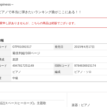
piness～
ピアノで本当に弾きたいランキング曲がここにある！！
変申し訳ありませんが、こちらの商品は絶版でございます。
情報
コード
GTP01091517
発売日
2015年4月17日
菊倍判縦/160ページ
構成
楽譜
コード
4947817251149
ISBNコード
9784636915174
ピアノ
編成
ピアノ・ソロ
度
中級
記(スペースヒーローズ)』主題歌
楽器：ピアノ