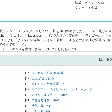
編成：ピアノ・ソロ
グレード：中級
"長くチャートにランクインしている曲"を30曲集めました。ドラマ主題歌の嵐
gon Night」、シェネル「Happiness」、TVで人気の「麦の唄」「ワンゴール」「
チ」より「ようかい体操第一」ほか、最新J-POPなどの人気曲が満載!原曲
て歌って楽しもう♪
ードランキングを参考に独自にセレクトしたものです。
[全30曲
[16]
ひまわりの約束/
秦 基博
[17]
記憶/
渋谷 すばる
[18]
がむしゃら行進曲/
関ジャニ∞
[19]
ゲラゲラポーのうた/
キング・クリームソーダ
[20]
ようかい体操第一/
Dream5
[21]
華麗なる逆襲/
SMAP
[22]
情熱の花/
EXILE
[23]
にじいろ/
絢香