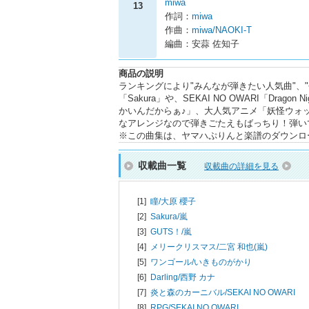
miwa
13
作詞：
miwa
作曲：
miwa/NAOKI-T
編曲：安蒜 佐知子
商品の説明
ランキングにより"みんなが弾きたい人気曲"、
「Sakura」や、SEKAI NO OWARI「Dra
かいんだからぁ♪」、大人気アニメ「妖怪ウォッ
なアレンジなので弾きごたえもばっちり！弾い
※この曲集は、ヤマハぷりんと楽譜のダウンロ
収載曲一覧
収載曲の詳細を見る
[1]
瞳/
大原 櫻子
[2]
Sakura/
嵐
[3]
GUTS！/
嵐
[4]
メリークリスマス/
二宮 和也(嵐)
[5]
ワンゴール/
いきものがかり
[6]
Darling/
西野 カナ
[7]
炎と森のカーニバル/
SEKAI NO OWARI
[8]
RPG/
SEKAI NO OWARI