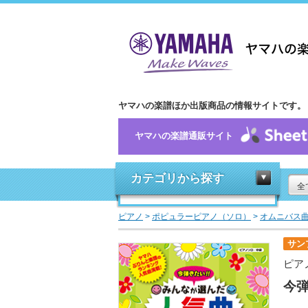
ヤマハの楽譜ほか出版商品の情報サイトです。
ヤマハの楽譜通販サイト
カテゴリから探す
全
ピアノ
>
ポピュラーピアノ（ソロ）
>
オムニバス
サン
ピア
今弾