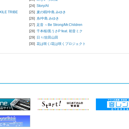
[24]
Story/
AI
XILE TRIBE
[25]
麦の唄/
中島 みゆき
[26]
糸/
中島 みゆき
[27]
足音 ～Be Strong/
Mr.Children
[28]
千本桜/
黒うさP feat. 初音ミク
[29]
日々/
吉田山田
[30]
花は咲く/
花は咲くプロジェクト