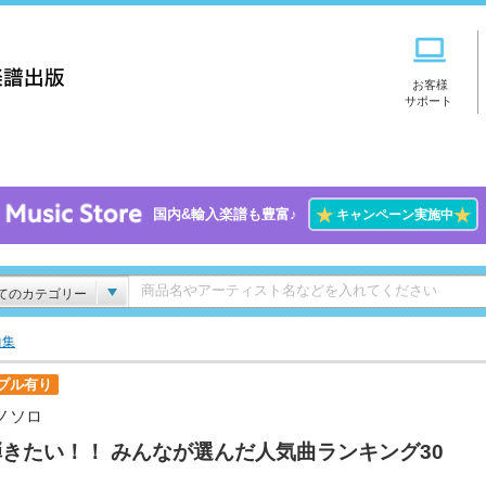
お客様
サポート
★
★
国内&輸入楽譜も豊富♪
キャンペーン実施中
てのカテゴリー
曲集
プル有り
ノソロ
きたい！！ みんなが選んだ人気曲ランキング30