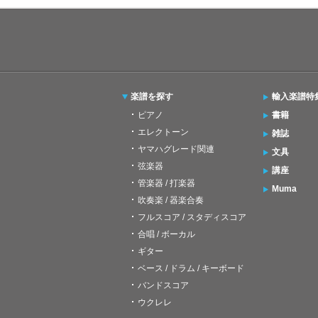
楽譜を探す
輸入楽譜特
ピアノ
書籍
エレクトーン
雑誌
ヤマハグレード関連
文具
弦楽器
講座
管楽器 / 打楽器
Muma
吹奏楽 / 器楽合奏
フルスコア / スタディスコア
合唱 / ボーカル
ギター
ベース / ドラム / キーボード
バンドスコア
ウクレレ