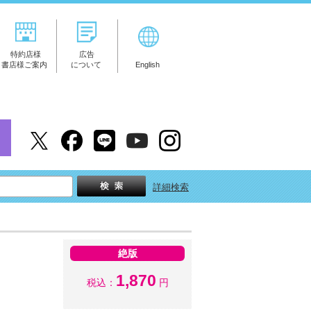
特約店様
広告
書店様ご案内
について
English
詳細検索
絶版
1,870
税込：
円