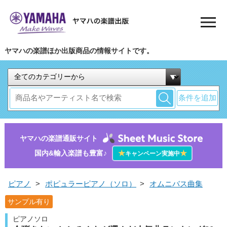
ヤマハの楽譜ほか出版商品の情報サイトです。
条件を追加
ヤマハの楽譜通販サイト
国内&輸入楽譜も豊富♪
★
★
キャンペーン実施中
ピアノ
>
ポピュラーピアノ（ソロ）
>
オムニバス曲集
サンプル有り
ピアノソロ