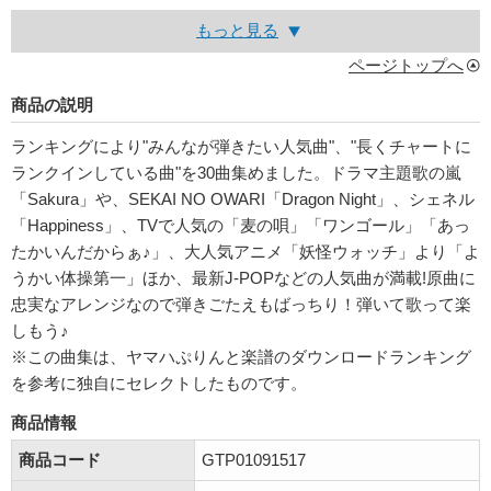
もっと見る
ページトップへ
商品の説明
ランキングにより"みんなが弾きたい人気曲"、"長くチャートに
ランクインしている曲"を30曲集めました。ドラマ主題歌の嵐
「Sakura」や、SEKAI NO OWARI「Dragon Night」、シェネル
「Happiness」、TVで人気の「麦の唄」「ワンゴール」「あっ
たかいんだからぁ♪」、大人気アニメ「妖怪ウォッチ」より「よ
うかい体操第一」ほか、最新J-POPなどの人気曲が満載!原曲に
忠実なアレンジなので弾きごたえもばっちり！弾いて歌って楽
しもう♪
※この曲集は、ヤマハぷりんと楽譜のダウンロードランキング
を参考に独自にセレクトしたものです。
商品情報
商品コード
GTP01091517