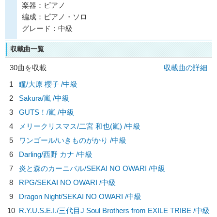
楽器：ピアノ
編成：ピアノ・ソロ
グレード：中級
収載曲一覧
30曲を収載
収載曲の詳細
1
瞳/
大原 櫻子
/中級
2
Sakura/
嵐
/中級
3
GUTS！/
嵐
/中級
4
メリークリスマス/
二宮 和也(嵐)
/中級
5
ワンゴール/
いきものがかり
/中級
6
Darling/
西野 カナ
/中級
7
炎と森のカーニバル/
SEKAI NO OWARI
/中級
8
RPG/
SEKAI NO OWARI
/中級
9
Dragon Night/
SEKAI NO OWARI
/中級
10
R.Y.U.S.E.I./
三代目J Soul Brothers from EXILE TRIBE
/中級